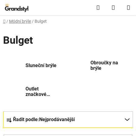
Přejít na obsah
Hledat
NÁKUPN
Domů
/
Módní brýle
/
Bulget
Bulget
Obroučky na
Sluneční brýle
brýle
Outlet
značkové
módní brýle
Řazení produktů
Řadit podle:
Nejprodávanější