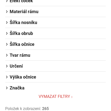
Efekt čoček
Materiál rámu
Šířka nosníku
Šířka obrub
Šířka očnice
Tvar rámu
Určení
Výška očnice
Značka
VYMAZAT FILTRY
Položek k zobrazení:
265