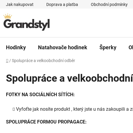
Přejít na obsah
Jak nakupovat
Doprava a platba
Obchodní podmínky
Hodinky
Natahovače hodinek
Šperky
O
Domů
/
Spolupráce a velkoobchodní odběr
Spolupráce a velkoobchodní
FOTKY NA SOCIÁLNÍCH SÍTÍCH:
Vyfoťte jak nosíte produkt , který jste u nás zakoupili a
SPOLUPRÁCE FORMOU PROPAGACE: