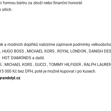
ci formou bártru za zboží nebo finanční honorář.
sítích.
dinek a módních doplňků nabízíme zajímavé podmínky velkoobcho
, HUGO BOSS , MICHAEL KORS , ROYAL LONDON , DANISH DESIG
E, HOT DIAMONDS a další.
ESS , MICHAEL KORS , GUCCI , TOMMY HILFIGER , RALPH LAURE
15 000 Kč bez DPH, poté je možné kupovat i po kusech.
randstyl.cz