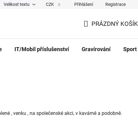
Velikost textu
CZK
Přihlášení
Registrace
ajů
O nás
Magazín
Hodnocení obchodu
Spolup
PRÁZDNÝ KOŠÍK
NÁKUPNÍ KOŠÍK
e
IT/Mobil příslušenství
Gravírování
Sport
volené , venku , na společenské akci, v kavárně a podobně.