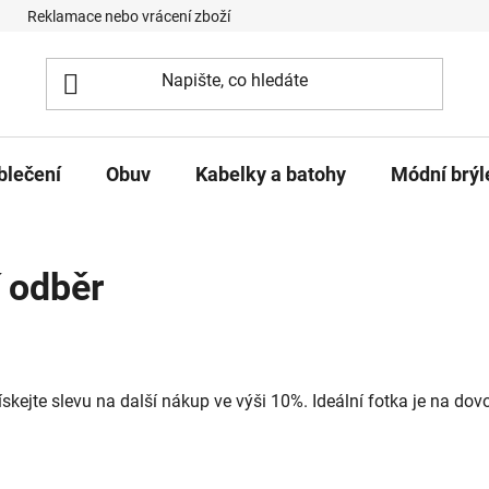
Reklamace nebo vrácení zboží
Podmínky ochrany osobních úd
blečení
Obuv
Kabelky a batohy
Módní brýl
 odběr
 získejte slevu na další nákup ve výši 10%. Ideální fotka je na do