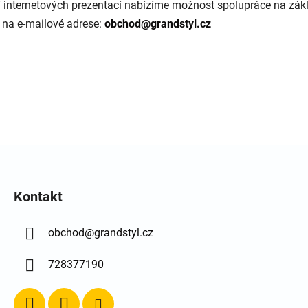
ší internetových prezentací nabízíme možnost spolupráce na zákl
 na e-mailové adrese:
obchod@grandstyl.cz
Kontakt
obchod
@
grandstyl.cz
728377190