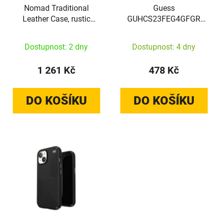
Nomad Traditional
Guess
Leather Case, rustic
GUHCS23FEG4GFGR
brown (Horween) -
Samsung Galaxy S23 FE
iPhone 17 Air
hardcase 4G Metal Gold
Dostupnost: 2 dny
Dostupnost: 4 dny
Logo grey
1 261 Kč
478 Kč
DO KOŠÍKU
DO KOŠÍKU