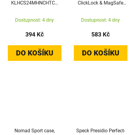
KLHCS24MHNCHTCT
ClickLock & MagSafe
Samsung Galaxy S24+
Apple iPhone 15 Pro
Plus hardcase IML
(Black / Slate Grey /
Dostupnost: 4 dny
Dostupnost: 4 dny
Choupette transparent
White)
394 Kč
583 Kč
DO KOŠÍKU
DO KOŠÍKU
Nomad Sport case,
Speck Presidio Perfect-