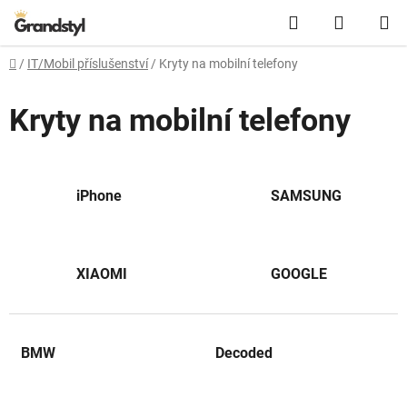
Přejít na obsah
Hledat
NÁKUPN
Domů
/
IT/Mobil příslušenství
/
Kryty na mobilní telefony
Kryty na mobilní telefony
iPhone
SAMSUNG
XIAOMI
GOOGLE
BMW
Decoded