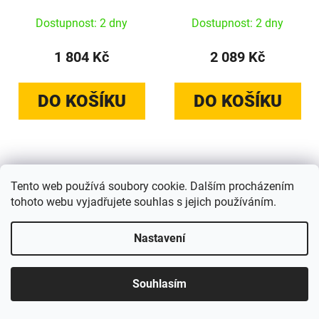
Dostupnost: 2 dny
Dostupnost: 2 dny
1 804 Kč
2 089 Kč
DO KOŠÍKU
DO KOŠÍKU
Tento web používá soubory cookie. Dalším procházením
tohoto webu vyjadřujete souhlas s jejich používáním.
Nastavení
Souhlasím
Pitaka Edge Case,
Pitaka Edge Case,
California Dream Sunset
California Dream Sunset
2.0 #5 - iPhone 17 Pro
2.0 #4 - iPhone 17 Pro