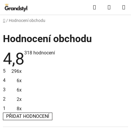
Přejít na obsah
Hledat
NÁKUPN
Domů
/
Hodnocení obchodu
Hodnocení obchodu
4,8
Průměrné hodnocení obchodu je 4,8 z 5 hvězdiček.
318 hodnocení
5
296x
4
6x
3
6x
2
2x
1
8x
PŘIDAT HODNOCENÍ
Výpis hodnocení