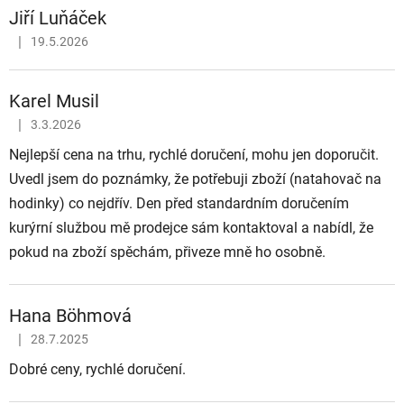
Jiří Luňáček
|
19.5.2026
Hodnocení obchodu je 5 z 5 hvězdiček.
Karel Musil
|
3.3.2026
Hodnocení obchodu je 5 z 5 hvězdiček.
Nejlepší cena na trhu, rychlé doručení, mohu jen doporučit.
Uvedl jsem do poznámky, že potřebuji zboží (natahovač na
hodinky) co nejdřív. Den před standardním doručením
kurýrní službou mě prodejce sám kontaktoval a nabídl, že
pokud na zboží spěchám, přiveze mně ho osobně.
Hana Böhmová
|
28.7.2025
Hodnocení obchodu je 5 z 5 hvězdiček.
Dobré ceny, rychlé doručení.