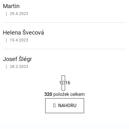
Martin
|
29.4.2023
Hodnocení obchodu je 5 z 5 hvězdiček.
Helena Švecová
|
19.4.2023
Hodnocení obchodu je 5 z 5 hvězdiček.
Josef Šlégr
|
28.3.2023
Hodnocení obchodu je 5 z 5 hvězdiček.
Stránkování
1
16
320
položek celkem
Ovládací prvky výpisu
NAHORU
Zápatí