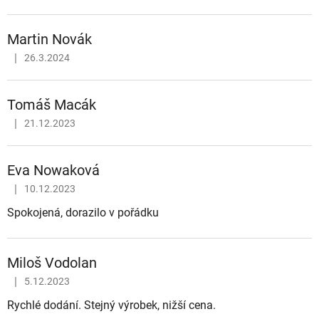
Martin Novák
|
26.3.2024
Hodnocení obchodu je 5 z 5 hvězdiček.
Tomáš Macák
|
21.12.2023
Hodnocení obchodu je 5 z 5 hvězdiček.
Eva Nowaková
|
10.12.2023
Hodnocení obchodu je 5 z 5 hvězdiček.
Spokojená, dorazilo v pořádku
Miloš Vodolan
|
5.12.2023
Hodnocení obchodu je 5 z 5 hvězdiček.
Rychlé dodání. Stejný výrobek, nižší cena.