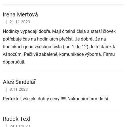
Irena Mertová
|
21.11.2023
Hodnocení obchodu je 5 z 5 hvězdiček.
Hodinky vypadají dobře. Mají čitelná čísla a starší člověk
potřebuje čas na hodinkách přečíst. Je dobré , že na
hodinkách jsou všechna čísla ( od 1 do 12) Je to dárek k
vánocům. Pečlivě zabalené, komunikace výborná. Firmu
doporučuji.
Aleš Šindelář
|
8.11.2023
Hodnocení obchodu je 5 z 5 hvězdiček.
Perfektní, vše ok. dobrý ceny !!!!! Nakoupím tam další .
Radek Texl
|
24.10.2023