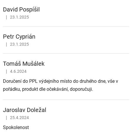
David Pospíšil
|
23.1.2025
Hodnocení obchodu je 5 z 5 hvězdiček.
Petr Cyprián
|
23.1.2025
Hodnocení obchodu je 5 z 5 hvězdiček.
Tomáš Mušálek
|
4.6.2024
Hodnocení obchodu je 5 z 5 hvězdiček.
Doručení do PPL výdejního místo do druhého dne, vše v
pořádku, produkt dle očekávání, doporučuji.
Jaroslav Doležal
|
25.4.2024
Hodnocení obchodu je 5 z 5 hvězdiček.
Spokolenost