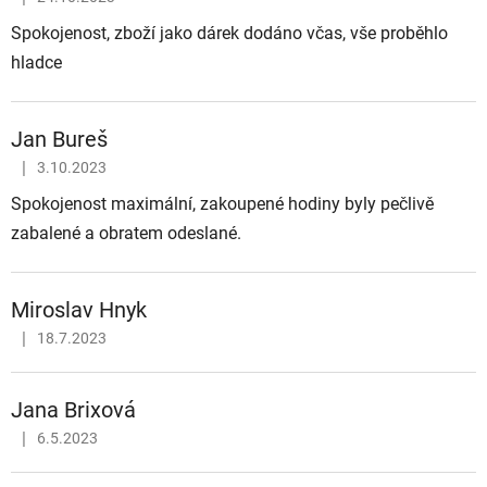
Hodnocení obchodu je 5 z 5 hvězdiček.
Spokojenost, zboží jako dárek dodáno včas, vše proběhlo
hladce
Jan Bureš
|
3.10.2023
Hodnocení obchodu je 5 z 5 hvězdiček.
Spokojenost maximální, zakoupené hodiny byly pečlivě
zabalené a obratem odeslané.
Miroslav Hnyk
|
18.7.2023
Hodnocení obchodu je 5 z 5 hvězdiček.
Jana Brixová
|
6.5.2023
Hodnocení obchodu je 5 z 5 hvězdiček.