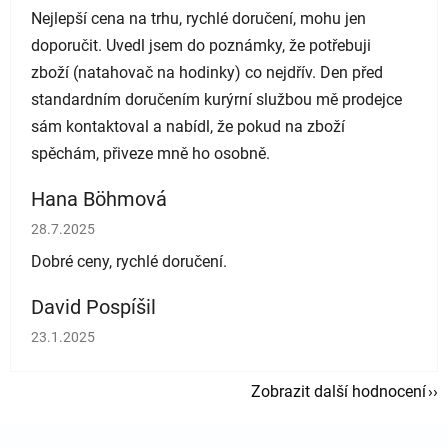
Nejlepší cena na trhu, rychlé doručení, mohu jen
doporučit. Uvedl jsem do poznámky, že potřebuji
zboží (natahovač na hodinky) co nejdřív. Den před
standardním doručením kurýrní službou mě prodejce
sám kontaktoval a nabídl, že pokud na zboží
spěchám, přiveze mně ho osobně.
Hana Böhmová
Hodnocení obchodu je 5 z 5 hvězdiček.
28.7.2025
Dobré ceny, rychlé doručení.
David Pospíšil
Hodnocení obchodu je 5 z 5 hvězdiček.
23.1.2025
Zobrazit další hodnocení
Zápatí