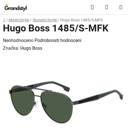
Přejít na obsah
Hledat
NÁKUPN
Domů
/
Módní brýle
/
Sluneční brýle
/
Hugo Boss 1485/S-MFK
Hugo Boss 1485/S-MFK
Průměrné hodnocení produktu je 0,0 z 5 hvězdiček.
Neohodnoceno
Podrobnosti hodnocení
Značka:
Hugo Boss