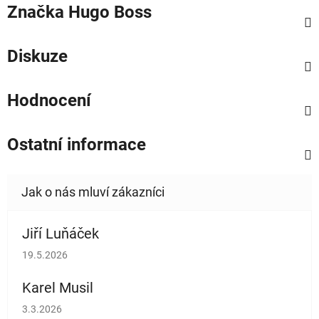
Značka
Hugo Boss
Diskuze
Hodnocení
Ostatní informace
Jiří Luňáček
Hodnocení obchodu je 5 z 5 hvězdiček.
19.5.2026
Karel Musil
Hodnocení obchodu je 5 z 5 hvězdiček.
3.3.2026