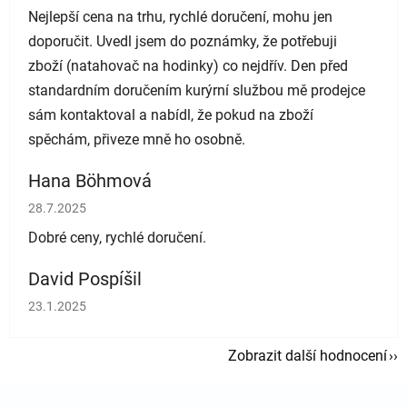
Nejlepší cena na trhu, rychlé doručení, mohu jen
doporučit. Uvedl jsem do poznámky, že potřebuji
zboží (natahovač na hodinky) co nejdřív. Den před
standardním doručením kurýrní službou mě prodejce
sám kontaktoval a nabídl, že pokud na zboží
spěchám, přiveze mně ho osobně.
Hana Böhmová
Hodnocení obchodu je 5 z 5 hvězdiček.
28.7.2025
Dobré ceny, rychlé doručení.
David Pospíšil
Hodnocení obchodu je 5 z 5 hvězdiček.
23.1.2025
Zobrazit další hodnocení
Zápatí