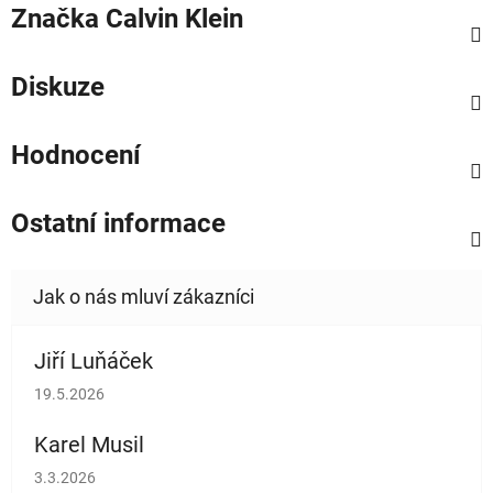
Značka
Calvin Klein
Diskuze
Hodnocení
Ostatní informace
Jiří Luňáček
Hodnocení obchodu je 5 z 5 hvězdiček.
19.5.2026
Karel Musil
Hodnocení obchodu je 5 z 5 hvězdiček.
3.3.2026