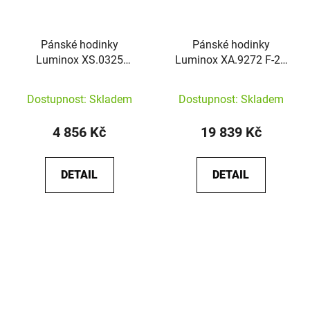
Pánské hodinky
Pánské hodinky
Luminox XS.0325
Luminox XA.9272 F-22
Leatherback Sea Turtle
Raptor Titanium
Giant
Dostupnost: Skladem
Dostupnost: Skladem
4 856 Kč
19 839 Kč
DETAIL
DETAIL