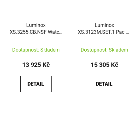
Luminox
Luminox
XS.3255.CB.NSF Watch
XS.3123M.SET.1 Pacific
Navy Seal Back to the
Diver Unisex
Blue
Dostupnost: Skladem
Dostupnost: Skladem
13 925 Kč
15 305 Kč
DETAIL
DETAIL