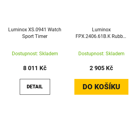
Luminox XS.0941 Watch
Luminox
Sport Timer
FPX.2406.61B.K Rubber
Strap [24 mm] Dark
Green / IP-Black
Dostupnost: Skladem
Dostupnost: Skladem
8 011 Kč
2 905 Kč
DO KOŠÍKU
DETAIL