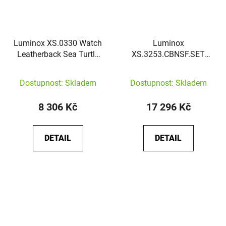
Luminox XS.0330 Watch
Luminox
Leatherback Sea Turtle
XS.3253.CBNSF.SET
Giant 100M
Watch Navy Seal Back
to the Blue
Dostupnost: Skladem
Dostupnost: Skladem
8 306 Kč
17 296 Kč
DETAIL
DETAIL