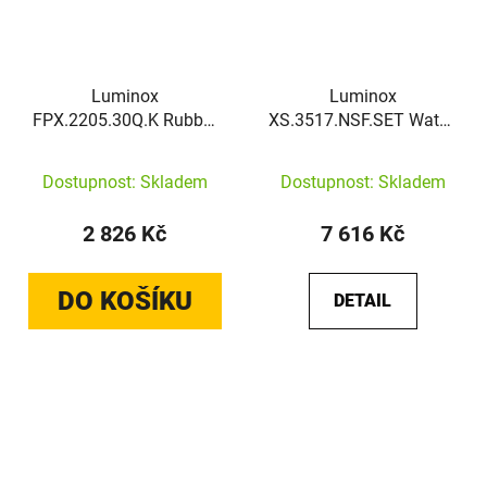
Luminox
Luminox
FPX.2205.30Q.K Rubber
XS.3517.NSF.SET Watch
Strap [22 mm] Red
Navy Seal
Dostupnost: Skladem
Dostupnost: Skladem
2 826 Kč
7 616 Kč
DO KOŠÍKU
DETAIL