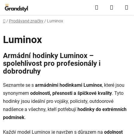
Přejít na obsah
Hledat
NÁKUPN
Domů
/
Prodávané značky
/
Luminox
Luminox
Armádní hodinky Luminox –
spolehlivost pro profesionály i
dobrodruhy
Seznamte se s
armádními hodinkami Luminox
, které jsou
synonymem
odolnosti, přesnosti a špičkové kvality
. Tyto
hodinky jsou ideální pro vojáky, policisty, outdoorové
nadšence a všechny, kteří potřebují
hodinky do extrémních
podmínek
.
Každý model Luminox je navržen s důrazem na
odolnost