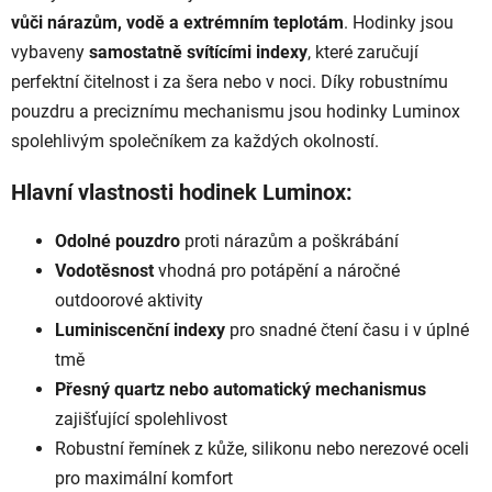
vůči nárazům, vodě a extrémním teplotám
. Hodinky jsou
vybaveny
samostatně svítícími indexy
, které zaručují
perfektní čitelnost i za šera nebo v noci. Díky robustnímu
pouzdru a preciznímu mechanismu jsou hodinky Luminox
spolehlivým společníkem za každých okolností.
Hlavní vlastnosti hodinek Luminox:
Odolné pouzdro
proti nárazům a poškrábání
Vodotěsnost
vhodná pro potápění a náročné
outdoorové aktivity
Luminiscenční indexy
pro snadné čtení času i v úplné
tmě
Přesný quartz nebo automatický mechanismus
zajišťující spolehlivost
Robustní řemínek z kůže, silikonu nebo nerezové oceli
pro maximální komfort