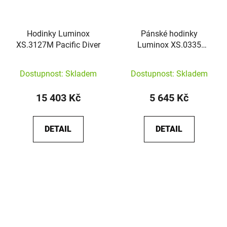
Hodinky Luminox
Pánské hodinky
XS.3127M Pacific Diver
Luminox XS.0335
Leatherback Sea Turtle
Giant
Dostupnost: Skladem
Dostupnost: Skladem
15 403 Kč
5 645 Kč
DETAIL
DETAIL