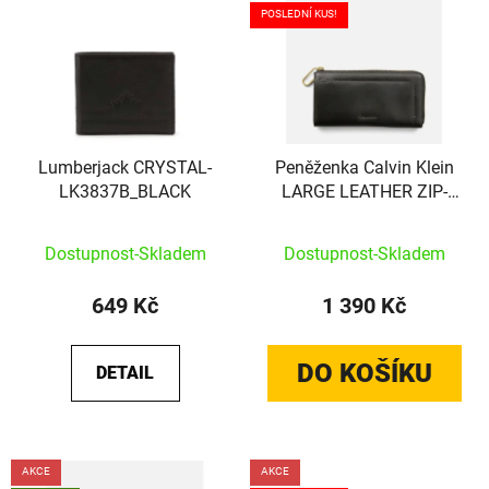
POSLEDNÍ KUS!
Lumberjack CRYSTAL-
Peněženka Calvin Klein
LK3837B_BLACK
LARGE LEATHER ZIP-
AROUND WALLET černá
Průměrné hodnoc
Dostupnost-Skladem
Dostupnost-Skladem
649 Kč
1 390 Kč
DO KOŠÍKU
DETAIL
AKCE
AKCE