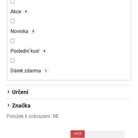
Akce
4
Novinka
5
Poslední kus!
4
Dárek zdarma
1
Určení
Značka
Položek k zobrazení:
10
Výpis produktů
AKCE