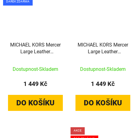
DÁREK ZDARMA
MICHAEL KORS Mercer
MICHAEL KORS Mercer
Large Leather
Large Leather
Smartphone Wristlet
Smartphone Wristlet
fialová
oranžová
Dostupnost-Skladem
Dostupnost-Skladem
1 449 Kč
1 449 Kč
DO KOŠÍKU
DO KOŠÍKU
AKCE