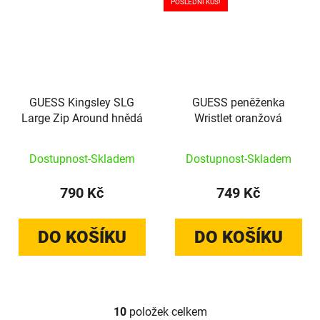
POSLEDNÍ KUS!
GUESS Kingsley SLG
GUESS peněženka
Large Zip Around hnědá
Wristlet oranžová
Dostupnost-Skladem
Dostupnost-Skladem
790 Kč
749 Kč
DO KOŠÍKU
DO KOŠÍKU
10
položek celkem
Ovládací prvky výpisu