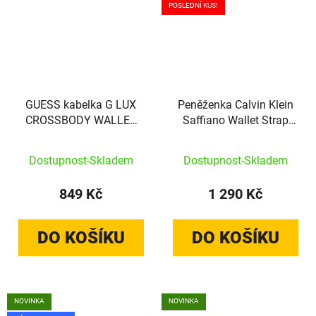
POSLEDNÍ KUS!
GUESS kabelka G LUX
Peněženka Calvin Klein
CROSSBODY WALLET
Saffiano Wallet Strap
oranžová
hnědá
Dostupnost-Skladem
Dostupnost-Skladem
849 Kč
1 290 Kč
DO KOŠÍKU
DO KOŠÍKU
NOVINKA
NOVINKA