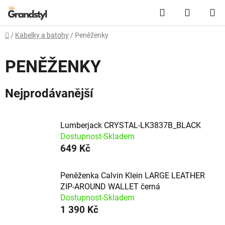
Přejít na obsah
Hledat
NÁKUPN
Domů
/
Kabelky a batohy
/
Peněženky
PENĚŽENKY
Nejprodávanější
Lumberjack CRYSTAL-LK3837B_BLACK
Dostupnost-Skladem
649 Kč
Peněženka Calvin Klein LARGE LEATHER
ZIP-AROUND WALLET černá
Dostupnost-Skladem
1 390 Kč