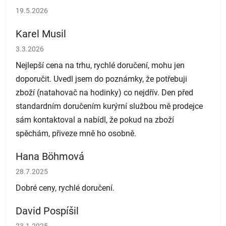
Hodnocení obchodu je 5 z 5 hvězdiček.
19.5.2026
Karel Musil
Hodnocení obchodu je 5 z 5 hvězdiček.
3.3.2026
Nejlepší cena na trhu, rychlé doručení, mohu jen
doporučit. Uvedl jsem do poznámky, že potřebuji
zboží (natahovač na hodinky) co nejdřív. Den před
standardním doručením kurýrní službou mě prodejce
sám kontaktoval a nabídl, že pokud na zboží
spěchám, přiveze mně ho osobně.
Hana Böhmová
Hodnocení obchodu je 5 z 5 hvězdiček.
28.7.2025
Dobré ceny, rychlé doručení.
David Pospíšil
Hodnocení obchodu je 5 z 5 hvězdiček.
23.1.2025