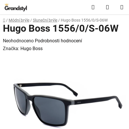
Přejít na obsah
Hledat
NÁKUPN
Domů
/
Módní brýle
/
Sluneční brýle
/
Hugo Boss 1556/0/S-06W
Hugo Boss 1556/0/S-06W
Průměrné hodnocení produktu je 0,0 z 5 hvězdiček.
Neohodnoceno
Podrobnosti hodnocení
Značka:
Hugo Boss