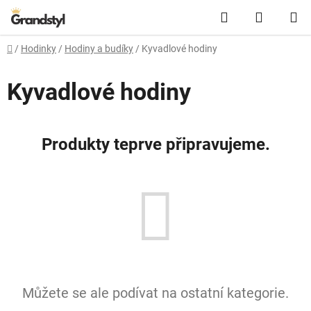
Přejít na obsah
Hledat
NÁKUPN
Domů
/
Hodinky
/
Hodiny a budíky
/
Kyvadlové hodiny
Kyvadlové hodiny
Produkty teprve připravujeme.
Můžete se ale podívat na ostatní kategorie.