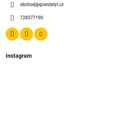
obchod
@
grandstyl.cz
728377190
Instagram