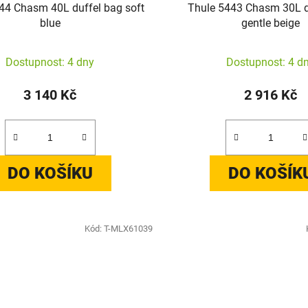
44 Chasm 40L duffel bag soft
Thule 5443 Chasm 30L d
blue
gentle beige
Dostupnost: 4 dny
Dostupnost: 4 d
3 140 Kč
2 916 Kč
DO KOŠÍKU
DO KOŠÍK
Kód:
T-MLX61039