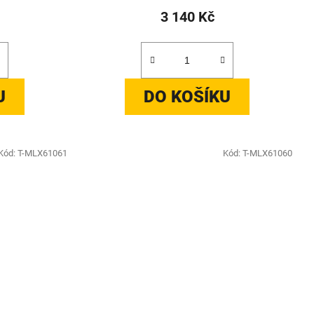
3 140 Kč
U
DO KOŠÍKU
Kód:
T-MLX61061
Kód:
T-MLX61060