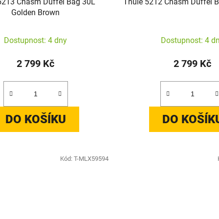
5213 Chasm Duffel Bag 30L
Thule 5212 Chasm Duffel B
Golden Brown
Dostupnost: 4 dny
Dostupnost: 4 d
2 799 Kč
2 799 Kč
DO KOŠÍKU
DO KOŠÍK
Kód:
T-MLX59594