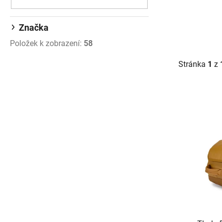
Značka
Položek k zobrazení:
58
Stránka
1
z
Výpis p