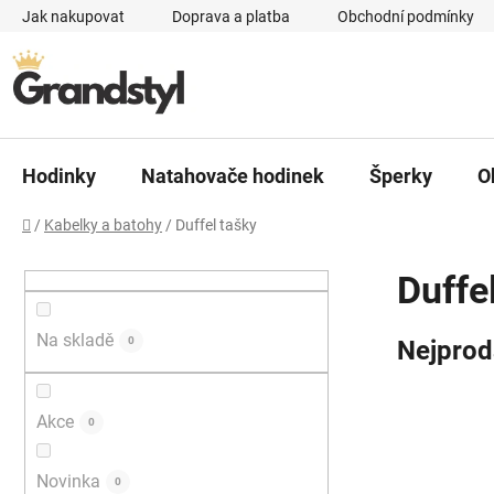
Přejít na obsah
Jak nakupovat
Doprava a platba
Obchodní podmínky
Hodinky
Natahovače hodinek
Šperky
O
Domů
/
Kabelky a batohy
/
Duffel tašky
Postranní panel
Duffe
Na skladě
0
Nejprod
Akce
0
Novinka
0