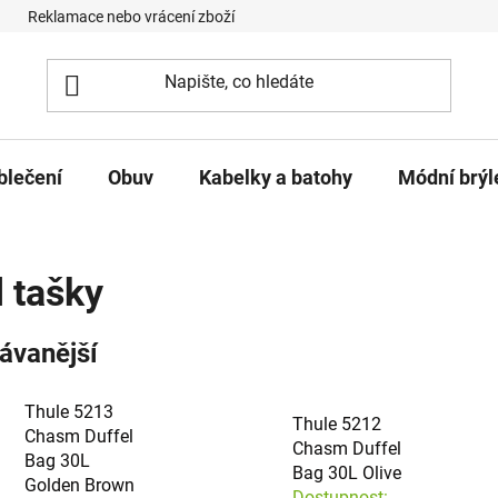
Reklamace nebo vrácení zboží
Podmínky ochrany osobních úd
blečení
Obuv
Kabelky a batohy
Módní brýl
l tašky
ávanější
Thule 5213
Thule 5212
Chasm Duffel
Chasm Duffel
Bag 30L
Bag 30L Olive
Golden Brown
Dostupnost: