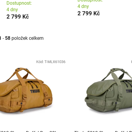
Dostupnost:
4 dny
4 dny
2 799 Kč
2 799 Kč
1
-
58
položek celkem
roduktů
Kód:
T-MLX61036