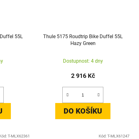
 Duffel 55L
Thule 5175 Roudtrip Bike Duffel 55L
Hazy Green
ny
Dostupnost: 4 dny
2 916 Kč
U
DO KOŠÍKU
Kód:
T-MLX62361
Kód:
T-MLX61247