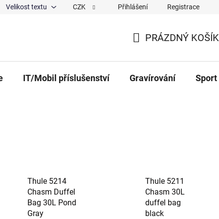
Velikost textu
CZK
Přihlášení
Registrace
ajů
O nás
Magazín
Hodnocení obchodu
Spolup
PRÁZDNÝ KOŠÍK
NÁKUPNÍ KOŠÍK
e
IT/Mobil příslušenství
Gravírování
Sport
Thule 5214
Thule 5211
Chasm Duffel
Chasm 30L
Bag 30L Pond
duffel bag
Gray
black