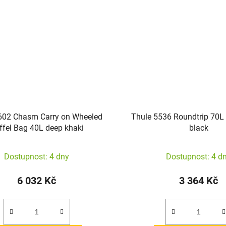
602 Chasm Carry on Wheeled
Thule 5536 Roundtrip 70L
ffel Bag 40L deep khaki
black
Dostupnost: 4 dny
Dostupnost: 4 d
6 032 Kč
3 364 Kč