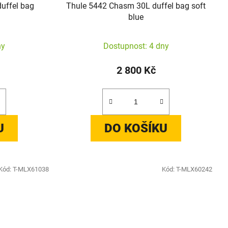
uffel bag
Thule 5442 Chasm 30L duffel bag soft
blue
ny
Dostupnost: 4 dny
2 800 Kč
U
DO KOŠÍKU
Kód:
T-MLX61038
Kód:
T-MLX60242