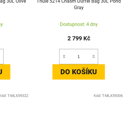
ag 30L Olive
Thule 5214 Chasm Duffel Bag 30L Pond
Gray
ny
Dostupnost: 4 dny
2 799 Kč
U
DO KOŠÍKU
Kód:
T-MLX59322
Kód:
T-MLX59306