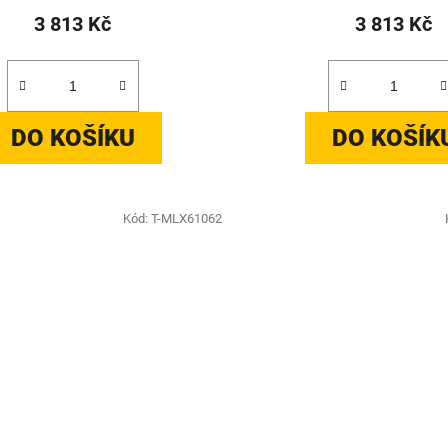
3 813 Kč
3 813 Kč
DO KOŠÍKU
DO KOŠÍK
Kód:
T-MLX61062