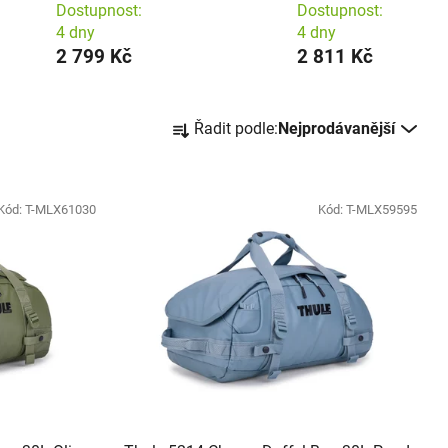
Dostupnost:
Dostupnost:
4 dny
4 dny
2 799 Kč
2 811 Kč
Řazení produktů
Řadit podle:
Nejprodávanější
Kód:
T-MLX61030
Kód:
T-MLX59595