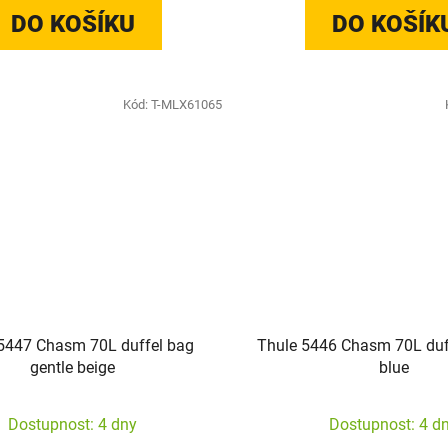
DO KOŠÍKU
DO KOŠÍK
Kód:
T-MLX61065
5447 Chasm 70L duffel bag
Thule 5446 Chasm 70L duff
gentle beige
blue
Dostupnost: 4 dny
Dostupnost: 4 d