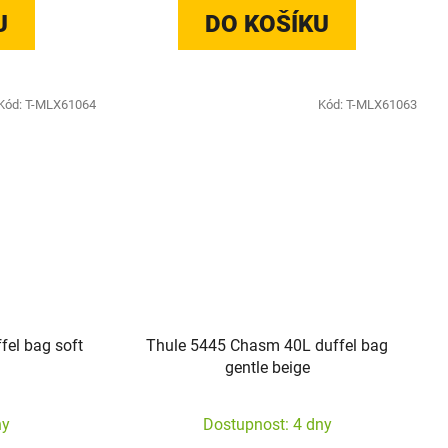
U
DO KOŠÍKU
Kód:
T-MLX61064
Kód:
T-MLX61063
el bag soft
Thule 5445 Chasm 40L duffel bag
gentle beige
ny
Dostupnost: 4 dny