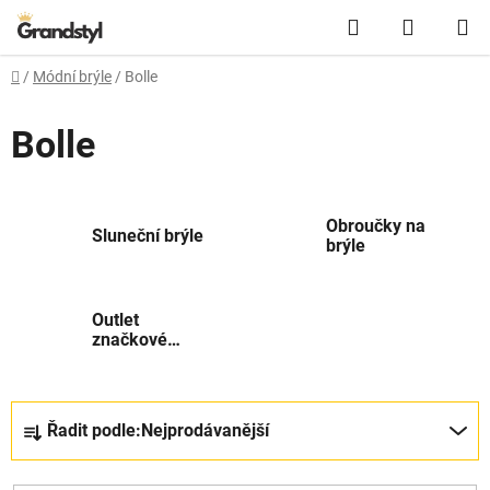
Přejít na obsah
Hledat
NÁKUPN
Domů
/
Módní brýle
/
Bolle
Bolle
Obroučky na
Sluneční brýle
brýle
Outlet
značkové
módní brýle
Řazení produktů
Řadit podle:
Nejprodávanější