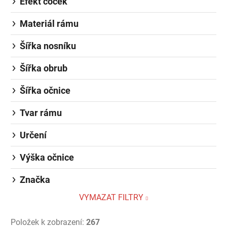
Efekt čoček
Materiál rámu
Šířka nosníku
Šířka obrub
Šířka očnice
Tvar rámu
Určení
Výška očnice
Značka
VYMAZAT FILTRY
Položek k zobrazení:
267