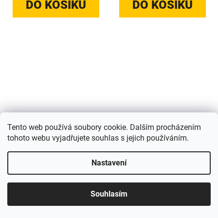
DO KOŠÍKU
DO KOŠÍKU
Tento web používá soubory cookie. Dalším procházením
Calvin Klein
Calvin Klein
tohoto webu vyjadřujete souhlas s jejich používáním.
CK19314S/717
CK20121S/717
Nastavení
Dostupnost: 4 dny
Dostupnost: 4 dny
1 266 Kč
1 266 Kč
Souhlasím