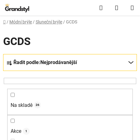
Přejít na obsah
Hledat
NÁKUPN
Domů
/
Módní brýle
/
Sluneční brýle
/
GCDS
GCDS
Řazení produktů
Řadit podle:
Nejprodávanější
Na skladě
26
Akce
1