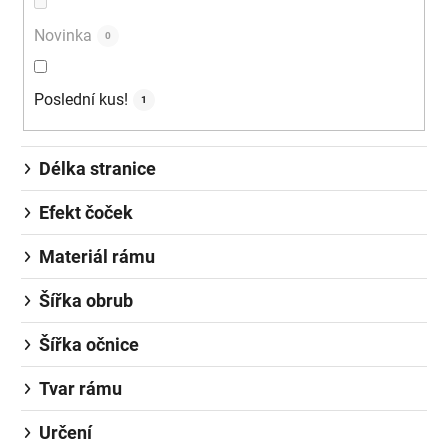
Novinka
0
Poslední kus!
1
Délka stranice
Efekt čoček
Materiál rámu
Šířka obrub
Šířka očnice
Tvar rámu
Určení