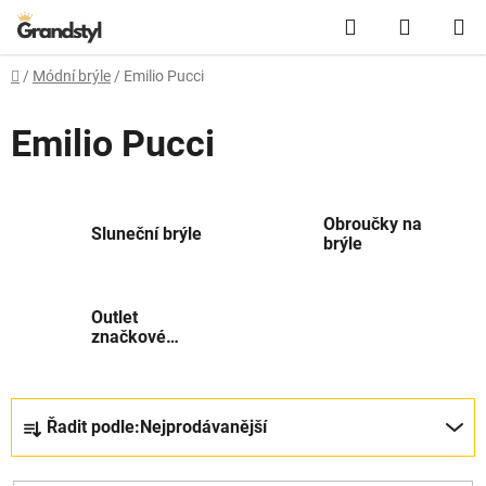
Přejít na obsah
Hledat
NÁKUPN
Domů
/
Módní brýle
/
Emilio Pucci
Emilio Pucci
Obroučky na
Sluneční brýle
brýle
Outlet
značkové
módní brýle
Řazení produktů
Řadit podle:
Nejprodávanější