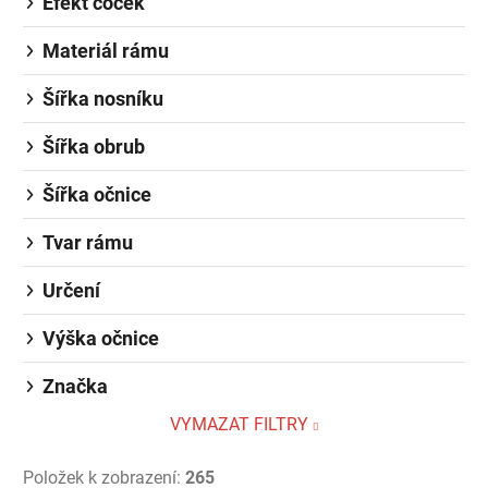
Efekt čoček
Materiál rámu
Šířka nosníku
Šířka obrub
Šířka očnice
Tvar rámu
Určení
Výška očnice
Značka
VYMAZAT FILTRY
Položek k zobrazení:
265