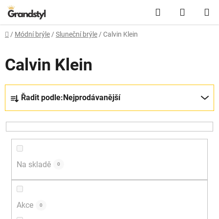
Přejít na obsah
Hledat
NÁKUPN
Domů
/
Módní brýle
/
Sluneční brýle
/
Calvin Klein
Calvin Klein
Řazení produktů
Řadit podle:
Nejprodávanější
Na skladě
0
Akce
0