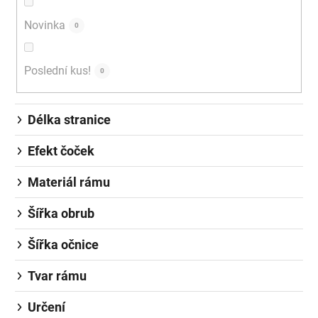
Novinka
0
Poslední kus!
0
Délka stranice
Efekt čoček
Materiál rámu
Šířka obrub
Šířka očnice
Tvar rámu
Určení