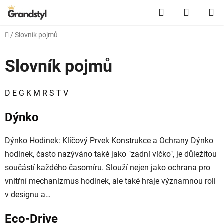
Přejít na obsah
Hledat
NÁKUPN
Domů
/
Slovník pojmů
Slovník pojmů
D
E
G
K
M
R
S
T
V
Výpis slovníkových pojmů
Dýnko
Dýnko Hodinek: Klíčový Prvek Konstrukce a Ochrany Dýnko
hodinek, často nazýváno také jako "zadní víčko", je důležitou
součástí každého časomíru. Slouží nejen jako ochrana pro
vnitřní mechanizmus hodinek, ale také hraje významnou roli
v designu a…
Eco-Drive