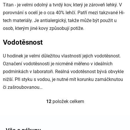
Titan - je velmi odolný a tvrdý kov, který je zároveň lehký. V
porovnání s ocelí je o cca 40% lehčí. Patří mezi takzvané Hi-
tech materiály. Je antialergický, takže může být použit u
osob, kterým jiné kovy způsobují potíže.
Vodotěsnost
U hodinek je velmi důležitou vlastností jejich vodotěsnost.
Označení vodotěsnosti je nicméně měřeno v ideálních
podmínkách v laboratoři. Reálná vodotěsnost bývá obvykle
nižší. Při styku s vodou, je nutné mít korunku zamáčknutou
či zašroubovanou…
12
položek celkem
Ovládací prvky výpisu
Zápatí