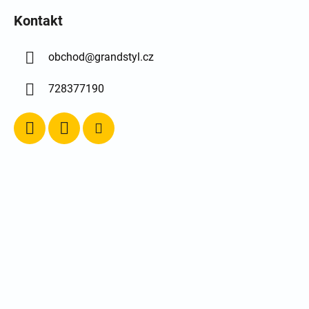
Kontakt
obchod
@
grandstyl.cz
728377190