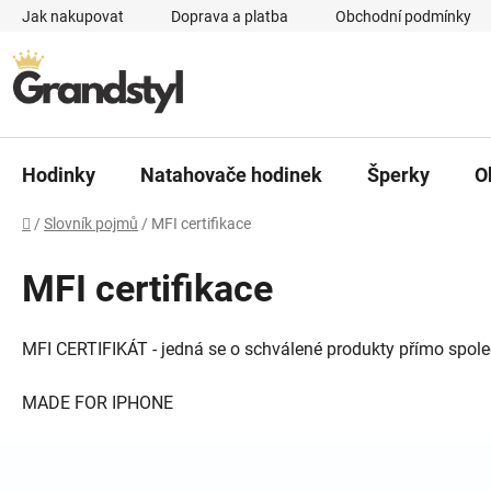
Přejít na obsah
Jak nakupovat
Doprava a platba
Obchodní podmínky
Hodinky
Natahovače hodinek
Šperky
O
Domů
/
Slovník pojmů
/
MFI certifikace
MFI certifikace
MFI CERTIFIKÁT - jedná se o schválené produkty přímo společ
MADE FOR IPHONE
Zápatí