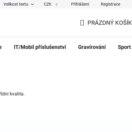
Velikost textu
CZK
Přihlášení
Registrace
ajů
O nás
Magazín
Hodnocení obchodu
Spolup
PRÁZDNÝ KOŠÍK
NÁKUPNÍ KOŠÍK
e
IT/Mobil příslušenství
Gravírování
Sport
dní kvalita.