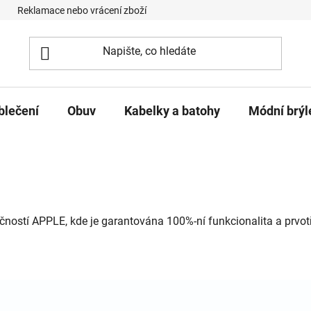
Reklamace nebo vrácení zboží
Podmínky ochrany osobních úd
blečení
Obuv
Kabelky a batohy
Módní brýl
ností APPLE, kde je garantována 100%-ní funkcionalita a prvotří