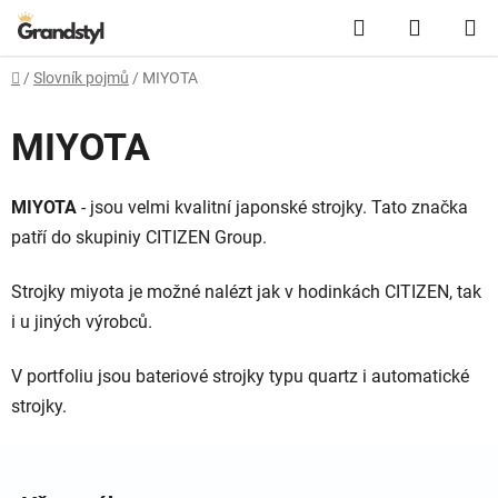
Přejít na obsah
Hledat
NÁKUPN
Domů
/
Slovník pojmů
/
MIYOTA
MIYOTA
MIYOTA
- jsou velmi kvalitní japonské strojky. Tato značka
patří do skupiniy CITIZEN Group.
Strojky miyota je možné nalézt jak v hodinkách CITIZEN, tak
i u jiných výrobců.
V portfoliu jsou bateriové strojky typu quartz i automatické
strojky.
Zápatí