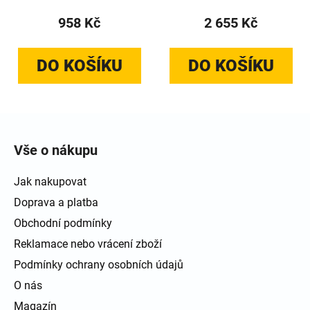
958 Kč
2 655 Kč
DO KOŠÍKU
DO KOŠÍKU
Zápatí
Vše o nákupu
Jak nakupovat
Doprava a platba
Obchodní podmínky
Reklamace nebo vrácení zboží
Podmínky ochrany osobních údajů
O nás
Magazín