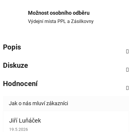
Možnost osobního odběru
Výdejní místa PPL a Zásilkovny
Popis
Diskuze
Hodnocení
Jiří Luňáček
Hodnocení obchodu je 5 z 5 hvězdiček.
19.5.2026