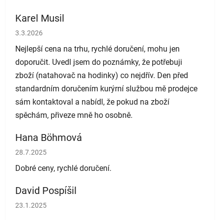
Karel Musil
Hodnocení obchodu je 5 z 5 hvězdiček.
3.3.2026
Nejlepší cena na trhu, rychlé doručení, mohu jen
doporučit. Uvedl jsem do poznámky, že potřebuji
zboží (natahovač na hodinky) co nejdřív. Den před
standardním doručením kurýrní službou mě prodejce
sám kontaktoval a nabídl, že pokud na zboží
spěchám, přiveze mně ho osobně.
Hana Böhmová
Hodnocení obchodu je 5 z 5 hvězdiček.
28.7.2025
Dobré ceny, rychlé doručení.
David Pospíšil
Hodnocení obchodu je 5 z 5 hvězdiček.
23.1.2025