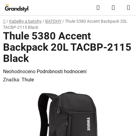
Přejít na obsah
Hledat
NÁKUPN
Domů
/
Kabelky a batohy
/
BATOHY
/
Thule 5380 Accent Backpack 20L
TACBP-2115 Black
Thule 5380 Accent
Backpack 20L TACBP-2115
Black
Průměrné hodnocení produktu je 0,0 z 5 hvězdiček.
Neohodnoceno
Podrobnosti hodnocení
Značka:
Thule