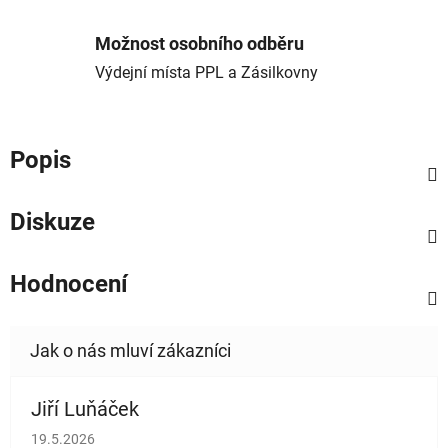
Možnost osobního odběru
Výdejní místa PPL a Zásilkovny
Popis
Diskuze
Hodnocení
Jiří Luňáček
Hodnocení obchodu je 5 z 5 hvězdiček.
19.5.2026