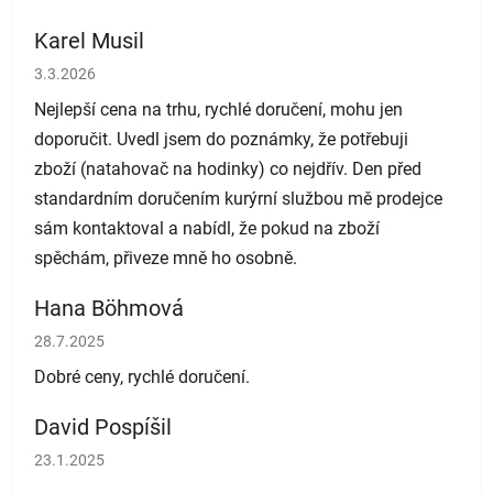
Karel Musil
Hodnocení obchodu je 5 z 5 hvězdiček.
3.3.2026
Nejlepší cena na trhu, rychlé doručení, mohu jen
doporučit. Uvedl jsem do poznámky, že potřebuji
zboží (natahovač na hodinky) co nejdřív. Den před
standardním doručením kurýrní službou mě prodejce
sám kontaktoval a nabídl, že pokud na zboží
spěchám, přiveze mně ho osobně.
Hana Böhmová
Hodnocení obchodu je 5 z 5 hvězdiček.
28.7.2025
Dobré ceny, rychlé doručení.
David Pospíšil
Hodnocení obchodu je 5 z 5 hvězdiček.
23.1.2025