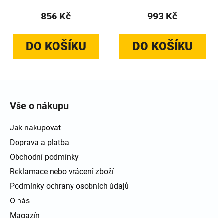
856 Kč
993 Kč
DO KOŠÍKU
DO KOŠÍKU
Zápatí
Vše o nákupu
Jak nakupovat
Doprava a platba
Obchodní podmínky
Reklamace nebo vrácení zboží
Podmínky ochrany osobních údajů
O nás
Magazín