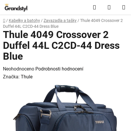
Přejít na obsah
Hledat
NÁKUPN
Domů
/
Kabelky a batohy
/
Zavazadla a tašky
/
Thule 4049 Crossover 2
Duffel 44L C2CD-44 Dress Blue
Thule 4049 Crossover 2
Duffel 44L C2CD-44 Dress
Blue
Průměrné hodnocení produktu je 0,0 z 5 hvězdiček.
Neohodnoceno
Podrobnosti hodnocení
Značka:
Thule