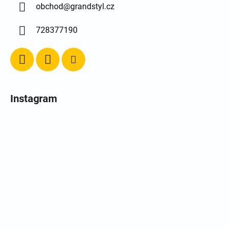
obchod
@
grandstyl.cz
728377190
Instagram