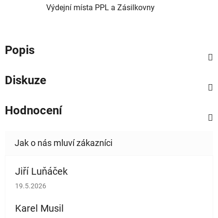
Výdejní místa PPL a Zásilkovny
Popis
Diskuze
Hodnocení
Jiří Luňáček
Hodnocení obchodu je 5 z 5 hvězdiček.
19.5.2026
Karel Musil