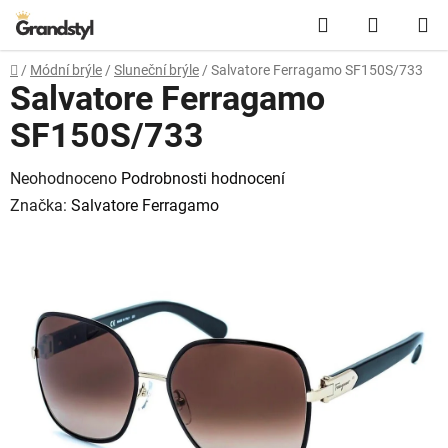
Přejít na obsah
Hledat
NÁKUPN
Domů
/
Módní brýle
/
Sluneční brýle
/
Salvatore Ferragamo SF150S/733
Salvatore Ferragamo
SF150S/733
Průměrné hodnocení produktu je 0,0 z 5 hvězdiček.
Neohodnoceno
Podrobnosti hodnocení
Značka:
Salvatore Ferragamo