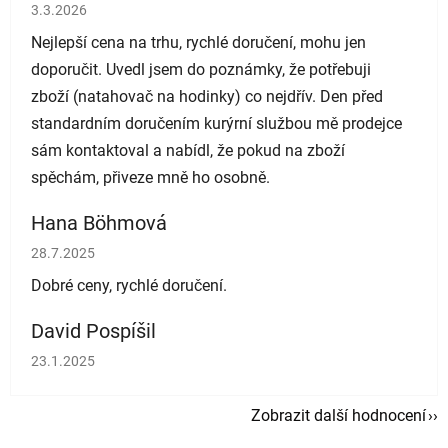
Hodnocení obchodu je 5 z 5 hvězdiček.
3.3.2026
Nejlepší cena na trhu, rychlé doručení, mohu jen
doporučit. Uvedl jsem do poznámky, že potřebuji
zboží (natahovač na hodinky) co nejdřív. Den před
standardním doručením kurýrní službou mě prodejce
sám kontaktoval a nabídl, že pokud na zboží
spěchám, přiveze mně ho osobně.
Hana Böhmová
Hodnocení obchodu je 5 z 5 hvězdiček.
28.7.2025
Dobré ceny, rychlé doručení.
David Pospíšil
Hodnocení obchodu je 5 z 5 hvězdiček.
23.1.2025
Zobrazit další hodnocení