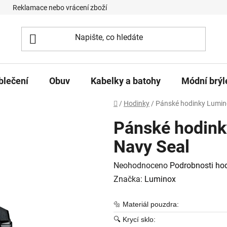
Reklamace nebo vrácení zboží
Podmínky ochrany osobních úd
blečení
Obuv
Kabelky a batohy
Módní brýl
Domů
/
Hodinky
/
Pánské hodinky Lumin
Pánské hodink
Navy Seal
Průměrné hodnocení produktu je
Neohodnoceno
Podrobnosti ho
Značka:
Luminox
🔩 Materiál pouzdra:
🔍 Krycí sklo: