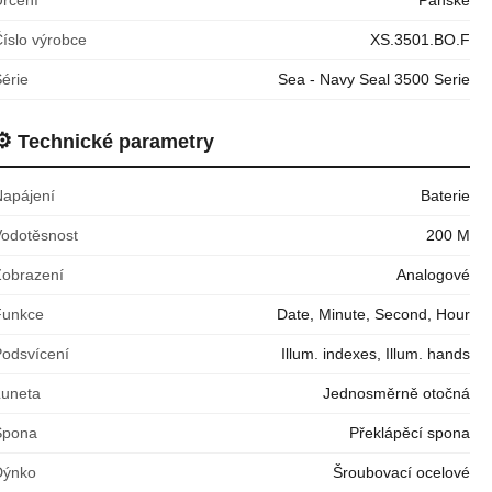
íslo výrobce
XS.3501.BO.F
érie
Sea - Navy Seal 3500 Serie
⚙️
Technické parametry
Napájení
Baterie
Vodotěsnost
200 M
Zobrazení
Analogové
Funkce
Date, Minute, Second, Hour
Podsvícení
Illum. indexes, Illum. hands
Luneta
Jednosměrně otočná
Spona
Překlápěcí spona
Dýnko
Šroubovací ocelové