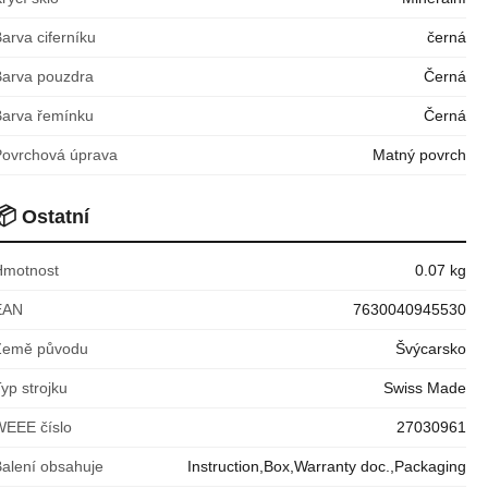
arva ciferníku
černá
Barva pouzdra
Černá
Barva řemínku
Černá
Povrchová úprava
Matný povrch
📦
Ostatní
Hmotnost
0.07 kg
EAN
7630040945530
Země původu
Švýcarsko
yp strojku
Swiss Made
WEEE číslo
27030961
Balení obsahuje
Instruction,Box,Warranty doc.,Packaging