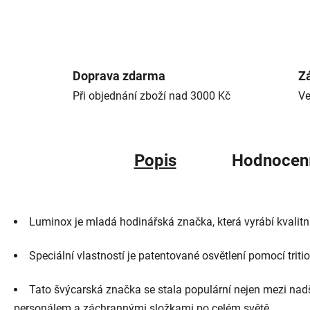
Doprava zdarma
Zá
Při objednání zboží nad 3000 Kč
Ve
Popis
Hodnocen
Luminox je mladá hodinářská značka, která vyrábí kvalitn
Speciální vlastností je patentované osvětlení pomocí tritio
Tato švýcarská značka se stala populární nejen mezi nadš
personálem a záchrannými složkami po celém světě.