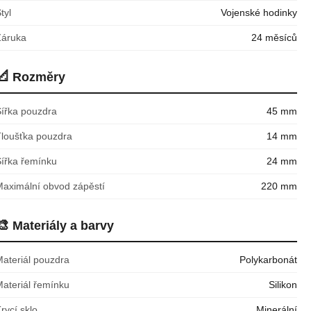
tyl
Vojenské hodinky
Záruka
24 měsíců
📐
Rozměry
Šířka pouzdra
45 mm
Tloušťka pouzdra
14 mm
Šířka řemínku
24 mm
Maximální obvod zápěstí
220 mm
🎨
Materiály a barvy
Materiál pouzdra
Polykarbonát
Materiál řemínku
Silikon
rycí sklo
Minerální