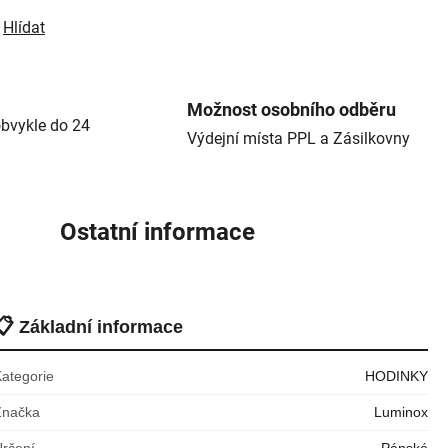
Hlídat
Možnost osobního odběru
bvykle do 24
Výdejní místa PPL a Zásilkovny
Ostatní informace
📋
Základní informace
Kategorie
HODINKY
Značka
Luminox
Určení
Pánské