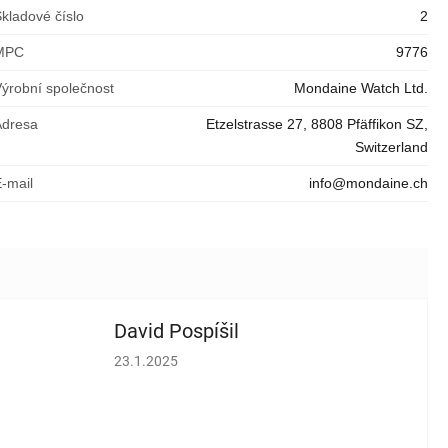
kladové číslo
2
MPC
9776
Výrobní společnost
Mondaine Watch Ltd.
Adresa
Etzelstrasse 27, 8808 Pfäffikon SZ,
Switzerland
E-mail
info@mondaine.ch
David Pospíšil
vězdiček.
Hodnocení obchodu je 5 z 5 hvězdiček.
23.1.2025