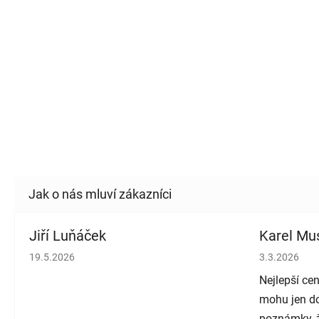
Jiří Luňáček
Karel Mus
Hodnocení obchodu je 5 z 5 hvězdiček.
Hodnocení o
19.5.2026
3.3.2026
Nejlepší cen
mohu jen do
poznámky, ž