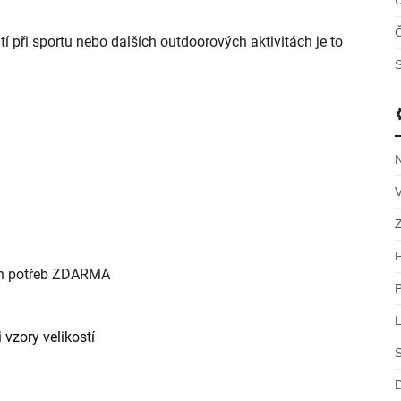
Č
í při sportu nebo dalších outdoorových aktivitách je to
S
ch potřeb ZDARMA
 vzory velikostí