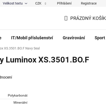
Velikost textu
CZK
Přihlášení
Registrace
ajů
O nás
Magazín
Hodnocení obchodu
Spolup
PRÁZDNÝ KOŠÍK
NÁKUPNÍ KOŠÍK
e
IT/Mobil příslušenství
Gravírování
Sport
ox XS.3501.BO.F Navy Seal
y Luminox XS.3501.BO.F
 0,0 z 5 hvězdiček.
dnocení
Polykarbonát
Minerální