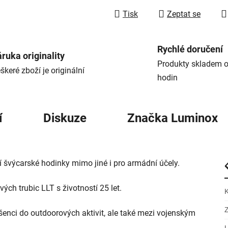
Tisk
Zeptat se
Rychlé doručení
ruka originality
Produkty skladem o
škeré zboží je originální
hodin
í
Diskuze
Značka
Luminox
í švýcarské hodinky mimo jiné i pro armádní účely.
vých trubic LLT s životností 25 let.
enci do outdoorových aktivit, ale také mezi vojenským