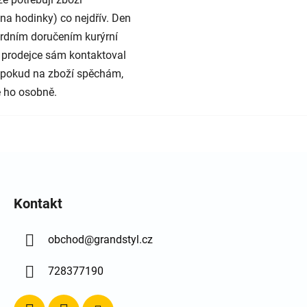
na hodinky) co nejdřív. Den
rdním doručením kurýrní
 prodejce sám kontaktoval
e pokud na zboží spěchám,
 ho osobně.
Kontakt
obchod
@
grandstyl.cz
728377190