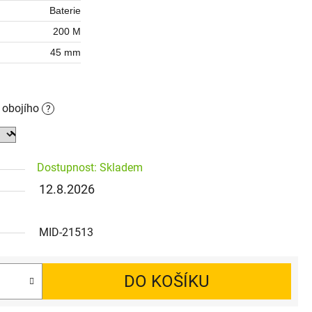
Baterie
200 M
45 mm
o obojího
?
Dostupnost: Skladem
12.8.2026
MID-21513
DO KOŠÍKU