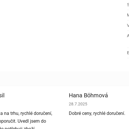
S
il
Hana Böhmová
bchodu je 5 z 5 hvězdiček.
Hodnocení obchodu je 5 z 5 h
28.7.2025
a na trhu, rychlé doručení,
Dobré ceny, rychlé doručení.
poručit. Uvedl jsem do
e potřebuji zboží