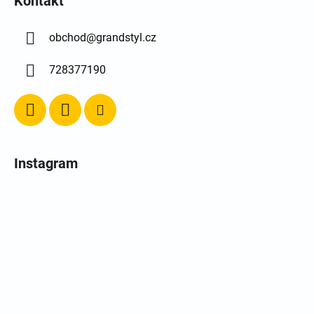
Kontakt
obchod
@
grandstyl.cz
728377190
Instagram