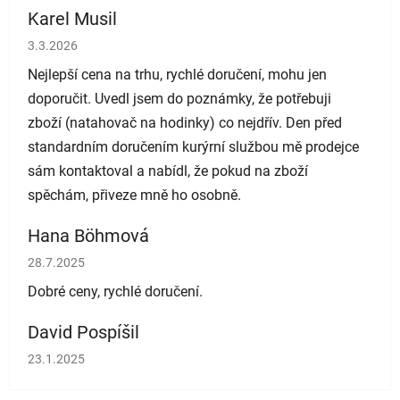
Karel Musil
Hodnocení obchodu je 5 z 5 hvězdiček.
3.3.2026
Nejlepší cena na trhu, rychlé doručení, mohu jen
doporučit. Uvedl jsem do poznámky, že potřebuji
zboží (natahovač na hodinky) co nejdřív. Den před
standardním doručením kurýrní službou mě prodejce
sám kontaktoval a nabídl, že pokud na zboží
spěchám, přiveze mně ho osobně.
Hana Böhmová
Hodnocení obchodu je 5 z 5 hvězdiček.
28.7.2025
Dobré ceny, rychlé doručení.
David Pospíšil
Hodnocení obchodu je 5 z 5 hvězdiček.
23.1.2025