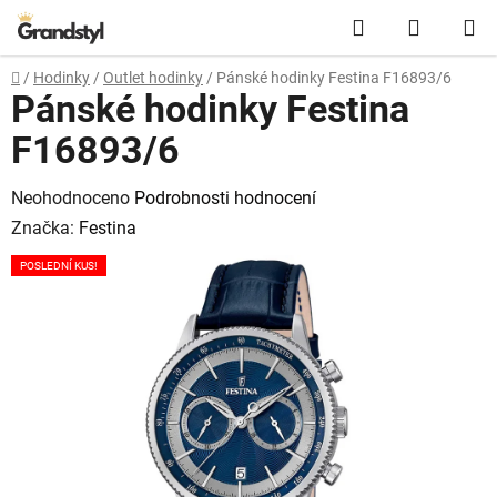
Přejít na obsah
Hledat
NÁKUPN
Domů
/
Hodinky
/
Outlet hodinky
/
Pánské hodinky Festina F16893/6
Pánské hodinky Festina
F16893/6
Průměrné hodnocení produktu je 0,0 z 5 hvězdiček.
Neohodnoceno
Podrobnosti hodnocení
Značka:
Festina
POSLEDNÍ KUS!