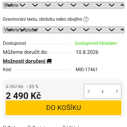
Gravírování textu, obrázku nebo obojího
?
Dostupnost
Dostupnost-Skladem
Můžeme doručit do:
10.8.2026
Možnosti doručení
Kód:
MID-17461
3 767 Kč
–33 %
2 490 Kč
Měrná cena:
DO KOŠÍKU