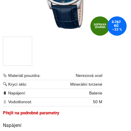
3 767
DOPRAVA
KČ
ZDARMA
–33 %
🔩 Materiál pouzdra:
Nerezová ocel
🔍 Krycí sklo:
Minerální tvrzené
🔋 Napájení:
Baterie
💧 Vodotěsnost:
50 M
Přejít na podrobné parametry
Napájení