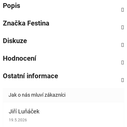
Popis
Značka
Festina
Diskuze
Hodnocení
Ostatní informace
Jiří Luňáček
Hodnocení obchodu je 5 z 5 hvězdiček.
19.5.2026