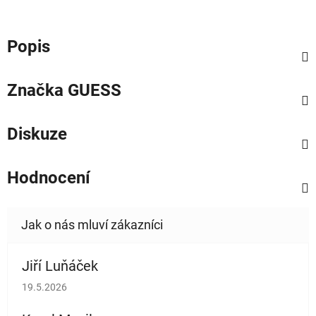
Popis
Značka
GUESS
Diskuze
Hodnocení
Jiří Luňáček
Hodnocení obchodu je 5 z 5 hvězdiček.
19.5.2026