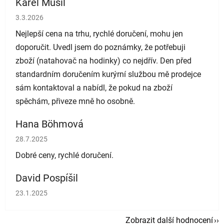
Karel Musil
Hodnocení obchodu je 5 z 5 hvězdiček.
3.3.2026
Nejlepší cena na trhu, rychlé doručení, mohu jen
doporučit. Uvedl jsem do poznámky, že potřebuji
zboží (natahovač na hodinky) co nejdřív. Den před
standardním doručením kurýrní službou mě prodejce
sám kontaktoval a nabídl, že pokud na zboží
spěchám, přiveze mně ho osobně.
Hana Böhmová
Hodnocení obchodu je 5 z 5 hvězdiček.
28.7.2025
Dobré ceny, rychlé doručení.
David Pospíšil
Hodnocení obchodu je 5 z 5 hvězdiček.
23.1.2025
Zobrazit další hodnocení