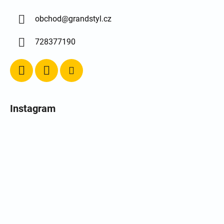
obchod
@
grandstyl.cz
728377190
Instagram