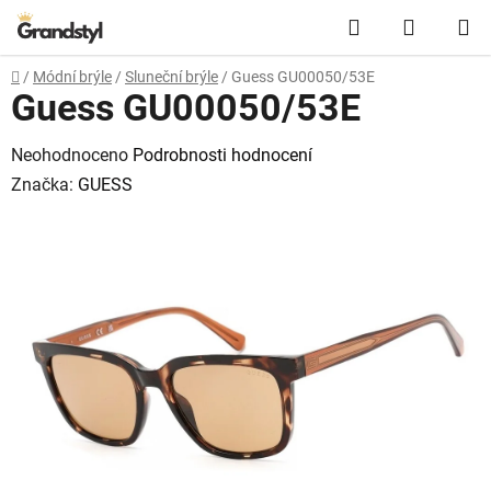
Přejít na obsah
Hledat
NÁKUPN
Domů
/
Módní brýle
/
Sluneční brýle
/
Guess GU00050/53E
Guess GU00050/53E
Průměrné hodnocení produktu je 0,0 z 5 hvězdiček.
Neohodnoceno
Podrobnosti hodnocení
Značka:
GUESS