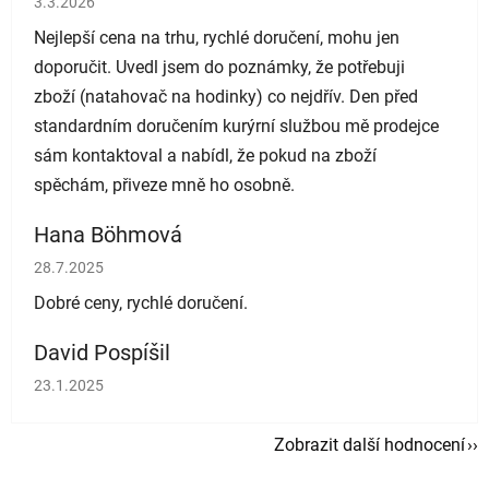
3.3.2026
Nejlepší cena na trhu, rychlé doručení, mohu jen
doporučit. Uvedl jsem do poznámky, že potřebuji
zboží (natahovač na hodinky) co nejdřív. Den před
standardním doručením kurýrní službou mě prodejce
sám kontaktoval a nabídl, že pokud na zboží
spěchám, přiveze mně ho osobně.
Hana Böhmová
Hodnocení obchodu je 5 z 5 hvězdiček.
28.7.2025
Dobré ceny, rychlé doručení.
David Pospíšil
Hodnocení obchodu je 5 z 5 hvězdiček.
23.1.2025
Zobrazit další hodnocení