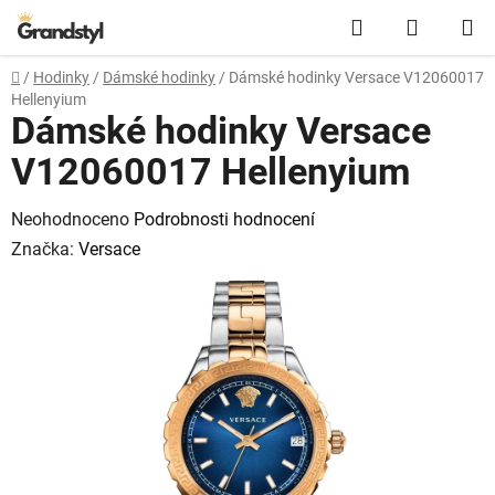
Přejít na obsah
Hledat
NÁKUPN
Domů
/
Hodinky
/
Dámské hodinky
/
Dámské hodinky Versace V12060017
Hellenyium
Dámské hodinky Versace
V12060017 Hellenyium
Průměrné hodnocení produktu je 0,0 z 5 hvězdiček.
Neohodnoceno
Podrobnosti hodnocení
Značka:
Versace