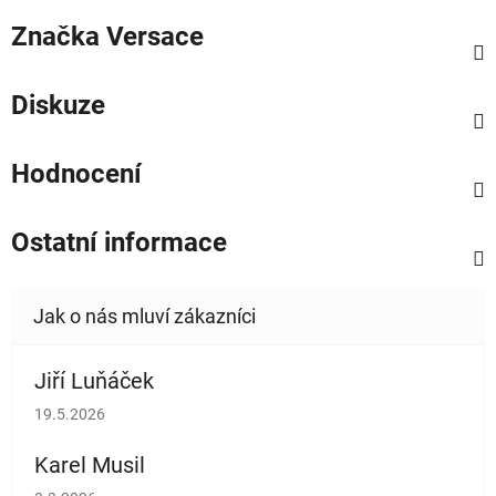
Značka
Versace
Diskuze
Hodnocení
Ostatní informace
Jiří Luňáček
Hodnocení obchodu je 5 z 5 hvězdiček.
19.5.2026
Karel Musil
Hodnocení obchodu je 5 z 5 hvězdiček.