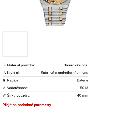
🔩 Materiál pouzdra:
Chirurgická ocel
🔍 Krycí sklo:
Safírové s antireflexní vrstvou
🔋 Napájení:
Baterie
💧 Vodotěsnost:
50 M
📏 Šířka pouzdra:
40 mm
Přejít na podrobné parametry