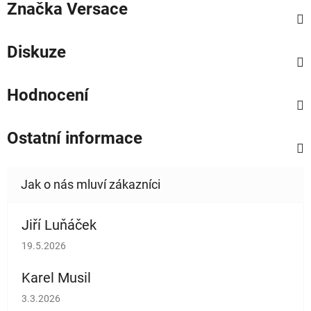
Značka
Versace
Diskuze
Hodnocení
Ostatní informace
Jiří Luňáček
Hodnocení obchodu je 5 z 5 hvězdiček.
19.5.2026
Karel Musil
Hodnocení obchodu je 5 z 5 hvězdiček.
3.3.2026