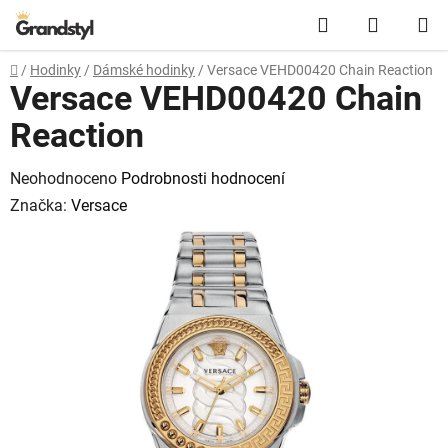
Přejít na obsah
Hledat
NÁKUPN
Domů
/
Hodinky
/
Dámské hodinky
/
Versace VEHD00420 Chain Reaction
Versace VEHD00420 Chain
Reaction
Průměrné hodnocení produktu je 0,0 z 5 hvězdiček.
Neohodnoceno
Podrobnosti hodnocení
Značka:
Versace