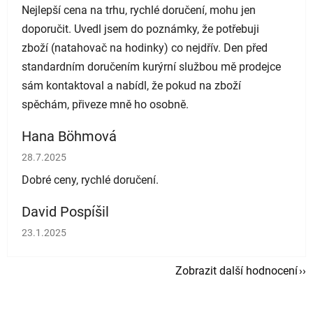
Nejlepší cena na trhu, rychlé doručení, mohu jen
doporučit. Uvedl jsem do poznámky, že potřebuji
zboží (natahovač na hodinky) co nejdřív. Den před
standardním doručením kurýrní službou mě prodejce
sám kontaktoval a nabídl, že pokud na zboží
spěchám, přiveze mně ho osobně.
Hana Böhmová
Hodnocení obchodu je 5 z 5 hvězdiček.
28.7.2025
Dobré ceny, rychlé doručení.
David Pospíšil
Hodnocení obchodu je 5 z 5 hvězdiček.
23.1.2025
Zobrazit další hodnocení