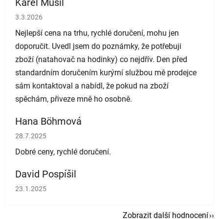
Karel Musil
Hodnocení obchodu je 5 z 5 hvězdiček.
3.3.2026
Nejlepší cena na trhu, rychlé doručení, mohu jen
doporučit. Uvedl jsem do poznámky, že potřebuji
zboží (natahovač na hodinky) co nejdřív. Den před
standardním doručením kurýrní službou mě prodejce
sám kontaktoval a nabídl, že pokud na zboží
spěchám, přiveze mně ho osobně.
Hana Böhmová
Hodnocení obchodu je 5 z 5 hvězdiček.
28.7.2025
Dobré ceny, rychlé doručení.
David Pospíšil
Hodnocení obchodu je 5 z 5 hvězdiček.
23.1.2025
Zobrazit další hodnocení