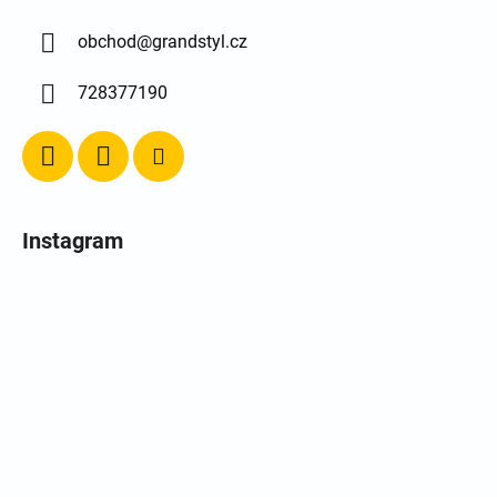
obchod
@
grandstyl.cz
728377190
Instagram