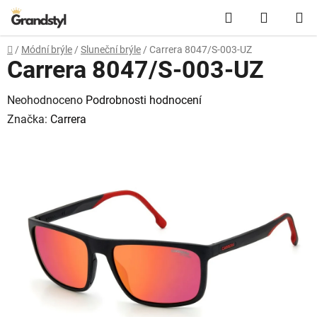
Přejít na obsah
Hledat
NÁKUPN
Domů
/
Módní brýle
/
Sluneční brýle
/
Carrera 8047/S-003-UZ
Carrera 8047/S-003-UZ
Průměrné hodnocení produktu je 0,0 z 5 hvězdiček.
Neohodnoceno
Podrobnosti hodnocení
Značka:
Carrera