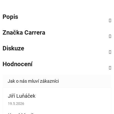
Popis
Značka
Carrera
Diskuze
Hodnocení
Jiří Luňáček
Hodnocení obchodu je 5 z 5 hvězdiček.
19.5.2026