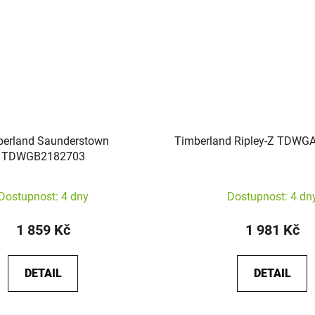
berland Saunderstown
Timberland Ripley-Z TDW
TDWGB2182703
Dostupnost: 4 dny
Dostupnost: 4 dn
1 859 Kč
1 981 Kč
DETAIL
DETAIL