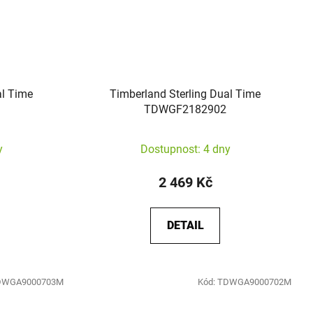
al Time
Timberland Sterling Dual Time
TDWGF2182902
y
Dostupnost: 4 dny
2 469 Kč
DETAIL
DWGA9000703M
Kód:
TDWGA9000702M