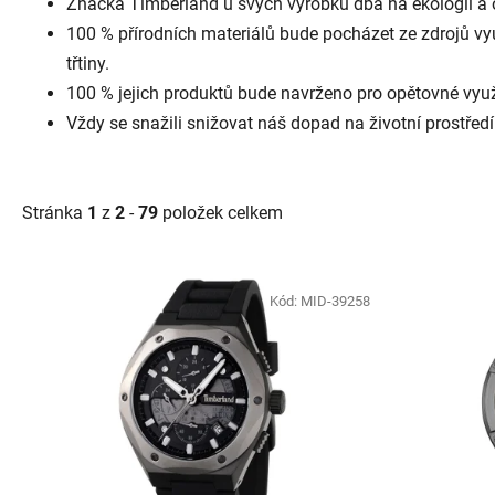
Značka Timberland u svých výrobků dbá na ekologii a o
100 % přírodních materiálů bude pocházet ze zdrojů využ
třtiny.
100 % jejich produktů bude navrženo pro opětovné vyu
Vždy se snažili snižovat náš dopad na životní prostředí
Stránka
1
z
2
-
79
položek celkem
Výpis produktů
Kód:
MID-39258