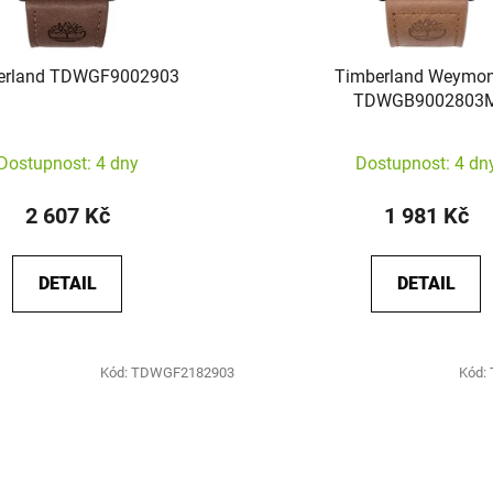
erland TDWGF9002903
Timberland Weymon
TDWGB9002803
Dostupnost: 4 dny
Dostupnost: 4 dn
2 607 Kč
1 981 Kč
DETAIL
DETAIL
Kód:
TDWGF2182903
Kód: