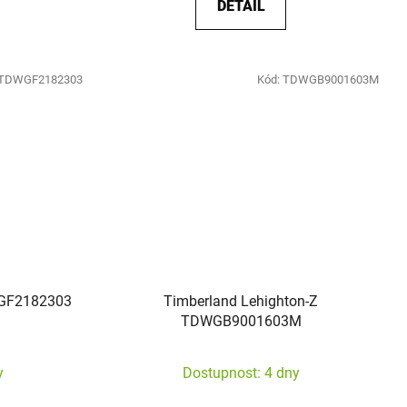
DETAIL
TDWGF2182303
Kód:
TDWGB9001603M
WGF2182303
Timberland Lehighton-Z
TDWGB9001603M
y
Dostupnost: 4 dny