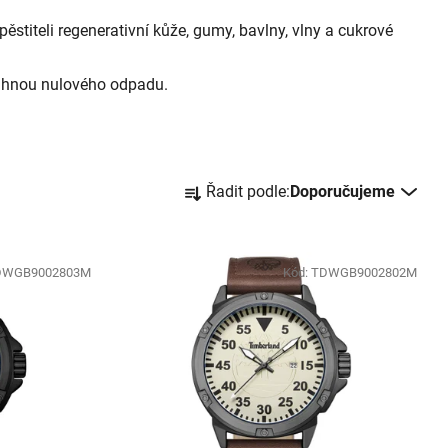
stiteli regenerativní kůže, gumy, bavlny, vlny a cukrové
sáhnou nulového odpadu.
Řazení produktů
Řadit podle:
Doporučujeme
DWGB9002803M
Kód:
TDWGB9002802M