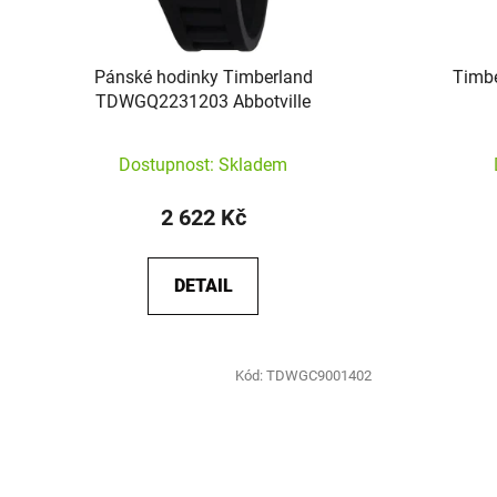
Pánské hodinky Timberland
Timb
TDWGQ2231203 Abbotville
Dostupnost: Skladem
2 622 Kč
DETAIL
Kód:
TDWGC9001402