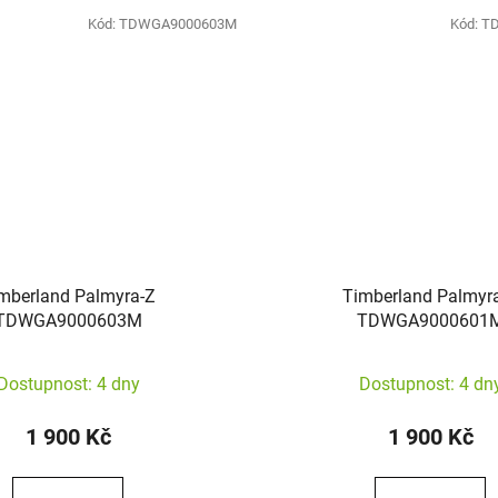
Kód:
TDWGA9000603M
Kód:
T
mberland Palmyra-Z
Timberland Palmyr
TDWGA9000603M
TDWGA9000601
Dostupnost: 4 dny
Dostupnost: 4 dn
1 900 Kč
1 900 Kč