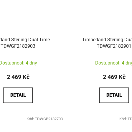
land Sterling Dual Time
Timberland Sterling Du
TDWGF2182903
TDWGF2182901
Dostupnost: 4 dny
Dostupnost: 4 dn
2 469 Kč
2 469 Kč
DETAIL
DETAIL
Kód:
TDWGB2182703
Kód:
T