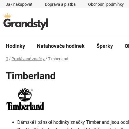
Přejít na obsah
Jak nakupovat
Doprava a platba
Obchodní podmínky
Hodinky
Natahovače hodinek
Šperky
O
Domů
/
Prodávané značky
/
Timberland
Timberland
Dámské i pánské hodinky značky Timberland jsou odolné