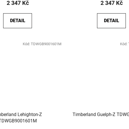
2 347 Kč
2 347 Kč
DETAIL
DETAIL
Kód:
TDWGB9001601M
Kód:
berland Lehighton-Z
Timberland Guelph-Z TDW
TDWGB9001601M