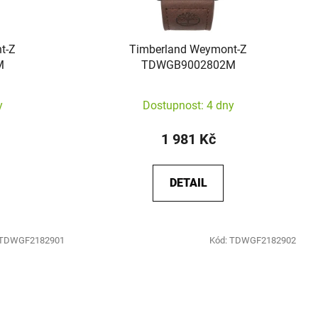
t-Z
Timberland Weymont-Z
M
TDWGB9002802M
y
Dostupnost: 4 dny
1 981 Kč
DETAIL
TDWGF2182901
Kód:
TDWGF2182902