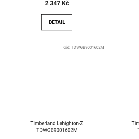
2 347 Kč
DETAIL
Kód:
TDWGB9001602M
Timberland Lehighton-Z
Tim
TDWGB9001602M