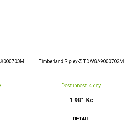
GA9000703M
Timberland Ripley-Z TDWGA9000702M
y
Dostupnost: 4 dny
1 981 Kč
DETAIL