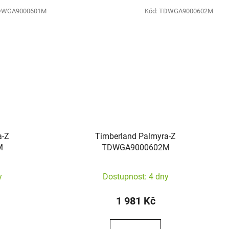
DWGA9000601M
Kód:
TDWGA9000602M
a-Z
Timberland Palmyra-Z
M
TDWGA9000602M
y
Dostupnost: 4 dny
1 981 Kč