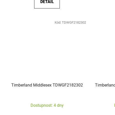
DETAIL
Kód:
TDWGF2182302
Timberland Middlesex TDWGF2182302
Timberlan
Dostupnost: 4 dny