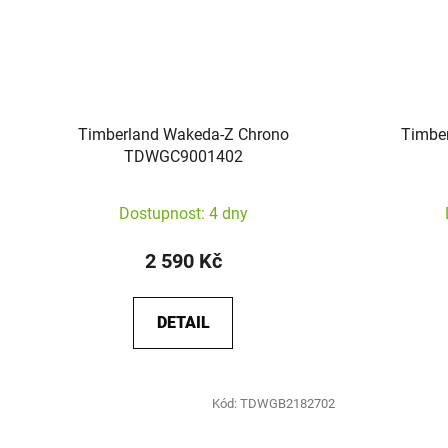
Timberland Wakeda-Z Chrono
Timber
TDWGC9001402
Dostupnost: 4 dny
2 590 Kč
DETAIL
Kód:
TDWGB2182702