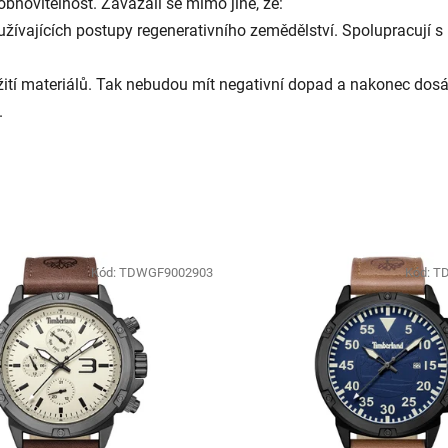
bnovitelnost. Zavázali se mimo jiné, že:
ívajících postupy regenerativního zemědělství. Spolupracují s pě
žití materiálů. Tak nebudou mít negativní dopad a nakonec do
.
Kód:
TDWGF9002903
Kód:
T