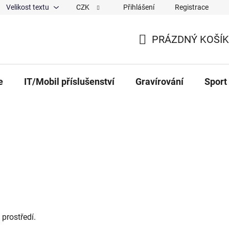
Velikost textu
CZK
Přihlášení
Registrace
ajů
O nás
Magazín
Hodnocení obchodu
Spolup
PRÁZDNÝ KOŠÍK
NÁKUPNÍ KOŠÍK
e
IT/Mobil příslušenství
Gravírování
Sport
prostředí.