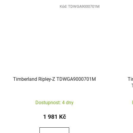
Kód:
TDWGA9000701M
Timberland Ripley-Z TDWGA9000701M
Ti
Dostupnost: 4 dny
1 981 Kč