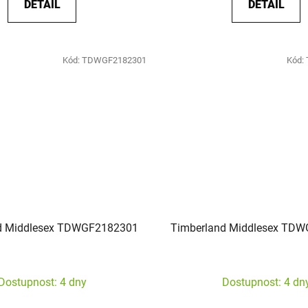
DETAIL
DETAIL
Kód:
TDWGF2182301
Kód:
d Middlesex TDWGF2182301
Timberland Middlesex TD
Dostupnost: 4 dny
Dostupnost: 4 dn