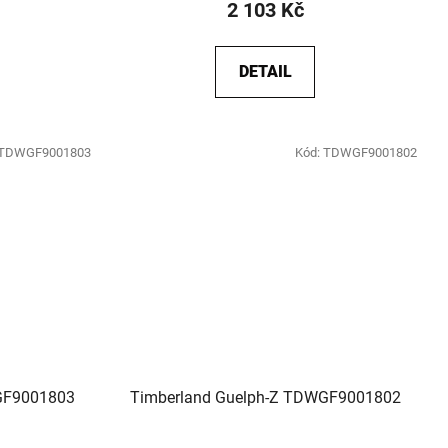
2 103 Kč
DETAIL
TDWGF9001803
Kód:
TDWGF9001802
GF9001803
Timberland Guelph-Z TDWGF9001802