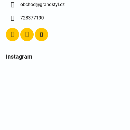
obchod
@
grandstyl.cz
728377190
Instagram