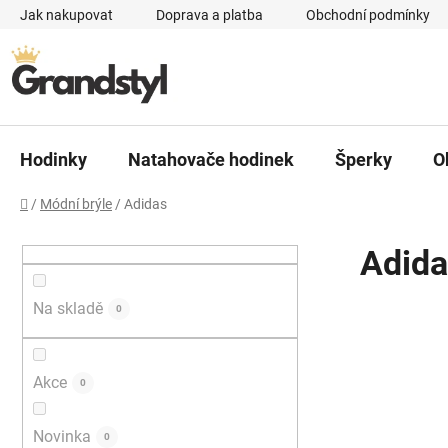
Přejít na obsah
Jak nakupovat
Doprava a platba
Obchodní podmínky
Hodinky
Natahovače hodinek
Šperky
O
Domů
/
Módní brýle
/
Adidas
Postranní panel
Adida
Na skladě
0
Akce
0
Novinka
0