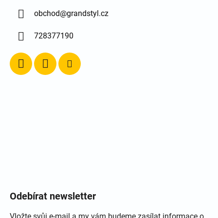
obchod
@
grandstyl.cz
728377190
Odebírat newsletter
Vložte svůj e-mail a my vám budeme zasílat informace o