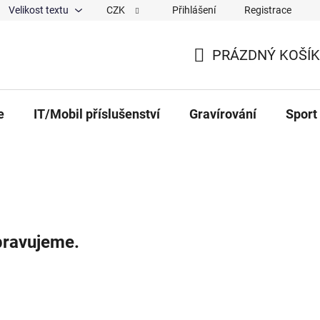
Velikost textu
CZK
Přihlášení
Registrace
ajů
O nás
Magazín
Hodnocení obchodu
Spolup
PRÁZDNÝ KOŠÍK
NÁKUPNÍ KOŠÍK
e
IT/Mobil příslušenství
Gravírování
Sport
pravujeme.