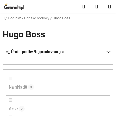
Přejít na obsah
Hledat
NÁKUPN
Domů
/
Hodinky
/
Pánské hodinky
/
Hugo Boss
Hugo Boss
Řazení produktů
Řadit podle:
Nejprodávanější
Na skladě
0
Akce
0