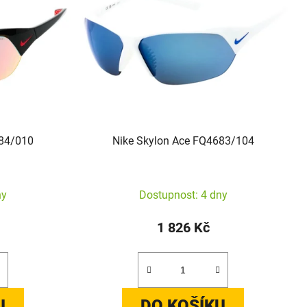
684/010
Nike Skylon Ace FQ4683/104
ny
Dostupnost: 4 dny
1 826 Kč
U
DO KOŠÍKU