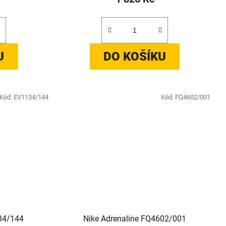
U
DO KOŠÍKU
Kód:
EV1134/144
Kód:
FQ4602/001
134/144
Nike Adrenaline FQ4602/001