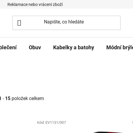
Reklamace nebo vrácení zboží
Podmínky ochrany osobních úd
blečení
Obuv
Kabelky a batohy
Módní brýl
1
-
15
položek celkem
roduktů
Kód:
EV1131/007