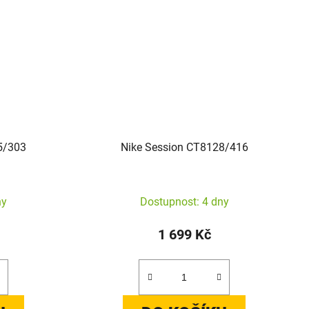
5/303
Nike Session CT8128/416
ny
Dostupnost: 4 dny
1 699 Kč