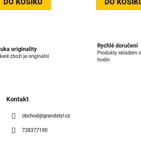
DO KOŠÍKU
DO KOŠÍK
Ovláda
Rychlé doručení
uka originality
Produkty skladem o
keré zboží je originální
hodin
Kontakt
obchod
@
grandstyl.cz
728377190