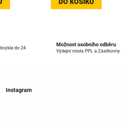
U
DO KOŠÍKU
cí prvky výpisu
Možnost osobního odběru
bvykle do 24
Výdejní místa PPL a Zásilkovny
Instagram