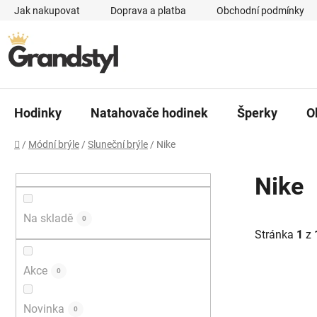
Přejít na obsah
Jak nakupovat
Doprava a platba
Obchodní podmínky
Hodinky
Natahovače hodinek
Šperky
O
Domů
/
Módní brýle
/
Sluneční brýle
/
Nike
Postranní panel
Nike
Na skladě
0
Stránka
1
z
Akce
0
Výpis p
Novinka
0