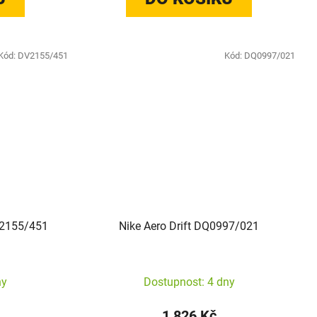
Kód:
DV2155/451
Kód:
DQ0997/021
V2155/451
Nike Aero Drift DQ0997/021
ny
Dostupnost: 4 dny
1 826 Kč