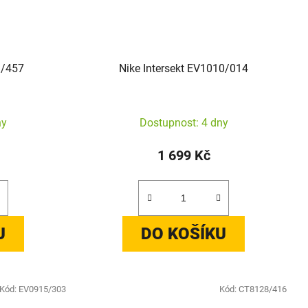
9/457
Nike Intersekt EV1010/014
ny
Dostupnost: 4 dny
1 699 Kč
U
DO KOŠÍKU
Kód:
EV0915/303
Kód:
CT8128/416