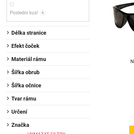
Poslední kus!
0
Délka stranice
Efekt čoček
Materiál rámu
N
Šířka obrub
Šířka očnice
Tvar rámu
Určení
Značka