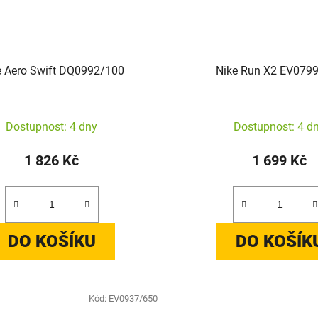
e Aero Swift DQ0992/100
Nike Run X2 EV079
Dostupnost: 4 dny
Dostupnost: 4 d
1 826 Kč
1 699 Kč
DO KOŠÍKU
DO KOŠÍK
Kód:
EV0937/650