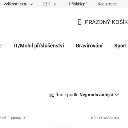
Velikost textu
CZK
Přihlášení
Registrace
ajů
O nás
Magazín
Hodnocení obchodu
Spolup
PRÁZDNÝ KOŠÍK
NÁKUPNÍ KOŠÍK
e
IT/Mobil příslušenství
Gravírování
Sport
Řazení produktů
Řadit podle:
Nejprodávanější
Kód:
FQ4684/010
Kód:
FQ4683/104