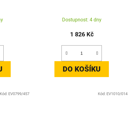
ny
Dostupnost: 4 dny
1 826 Kč
U
DO KOŠÍKU
Kód:
EV0799/457
Kód:
EV1010/014