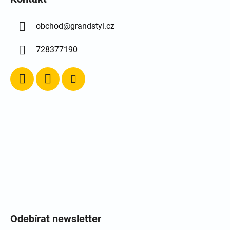
obchod
@
grandstyl.cz
728377190
Odebírat newsletter