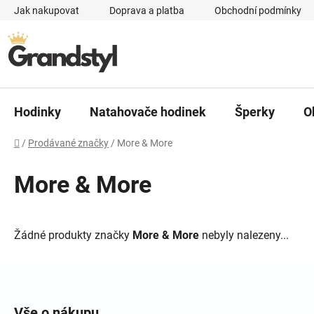
Přejít na obsah
Jak nakupovat
Doprava a platba
Obchodní podmínky
Hodinky
Natahovače hodinek
Šperky
O
Domů
/
Prodávané značky
/
More & More
More & More
Žádné produkty značky
More & More
nebyly nalezeny...
Zápatí
Vše o nákupu