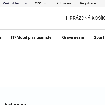
Velikost textu
CZK
Přihlášení
Registrace
ajů
O nás
Magazín
Hodnocení obchodu
Spolup
PRÁZDNÝ KOŠÍK
NÁKUPNÍ KOŠÍK
e
IT/Mobil příslušenství
Gravírování
Sport
Instagram