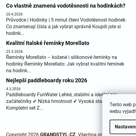
Co vlastně znamená vodotěsnosti na hodinkách?
20.4.2026
Průvodce | Hodinky | 5 minut čtení Vodotěsnost hodinek:
Co znamenají čísla a jak vybrat správně Koupili jste si
hodink...
Kvalitní Italské řemínky Morellato
25.3.2026
Řemínky Morellato – kožené i silikonové řemínky na
hodinky Řemínky Morellato: Jak vybrat kvalitní řemínek
na hodink...
Nejlepší paddleboardy roku 2026
4.3.2026
Paddleboardy FunWater Lehké, stabilní a ideální pro
začátečníky ✔ Nízká hmotnost ✔ Vysoká stabilita ✔
Tento web p
Kompletní set Z...
webu vyjadřu
Nastaven
Copyright 2026
GRANDSTYL.CZ
. Všechna práva vyhrazena.