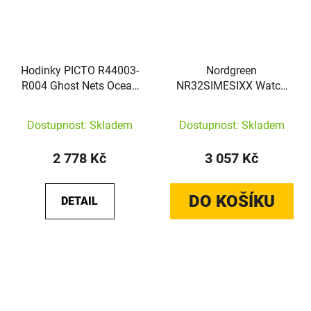
Hodinky PICTO R44003-
Nordgreen
R004 Ghost Nets Ocean
NR32SIMESIXX Watch
Green
Native
Dostupnost: Skladem
Dostupnost: Skladem
2 778 Kč
3 057 Kč
DO KOŠÍKU
DETAIL