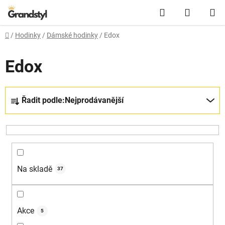
Přejít na obsah
Hledat
NÁKUPN
Domů
/
Hodinky
/
Dámské hodinky
/
Edox
Edox
Řazení produktů
Řadit podle:
Nejprodávanější
Na skladě
37
Akce
5