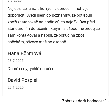
3.3.2026
Nejlepší cena na trhu, rychlé doručení, mohu jen
doporučit. Uvedl jsem do poznámky, že potřebuji
zboží (natahovač na hodinky) co nejdřív. Den před
standardním doručením kurýrní službou mě prodejce
sám kontaktoval a nabídl, že pokud na zboží
spěchám, přiveze mně ho osobně.
Hana Böhmová
Hodnocení obchodu je 5 z 5 hvězdiček.
28.7.2025
Dobré ceny, rychlé doručení.
David Pospíšil
Hodnocení obchodu je 5 z 5 hvězdiček.
23.1.2025
Zobrazit další hodnocení