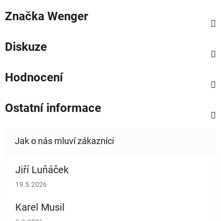
Značka
Wenger
Diskuze
Hodnocení
Ostatní informace
Jiří Luňáček
Hodnocení obchodu je 5 z 5 hvězdiček.
19.5.2026
Karel Musil
Hodnocení obchodu je 5 z 5 hvězdiček.