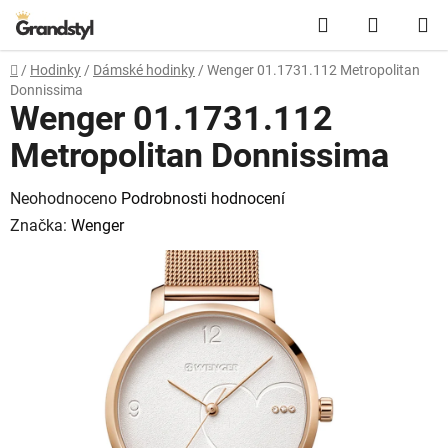
Přejít na obsah
Hledat
NÁKUPN
Domů
/
Hodinky
/
Dámské hodinky
/
Wenger 01.1731.112 Metropolitan
Donnissima
Wenger 01.1731.112
Metropolitan Donnissima
Průměrné hodnocení produktu je 0,0 z 5 hvězdiček.
Neohodnoceno
Podrobnosti hodnocení
Značka:
Wenger