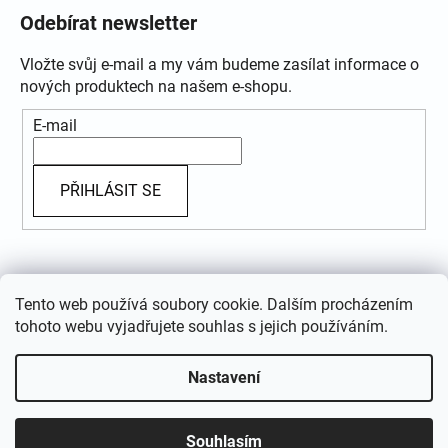
Odebírat newsletter
Vložte svůj e-mail a my vám budeme zasílat informace o
nových produktech na našem e-shopu.
E-mail
PŘIHLÁSIT SE
Přijímáme online platby
Tento web používá soubory cookie. Dalším procházením
tohoto webu vyjadřujete souhlas s jejich používáním.
Nastavení
Vytvořil Shoptet
Souhlasím
Copyright 2026
GRANDSTYL.CZ
. Všechna práva