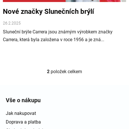
Nové značky Slunečních brýlí
26.2.2025
Sluneční brýle Carrera jsou známým výrobkem značky
Carrera, která byla založena v roce 1956 a je zná...
2
položek celkem
Ovládací prvky výpisu
Zápatí
Vše o nákupu
Jak nakupovat
Doprava a platba