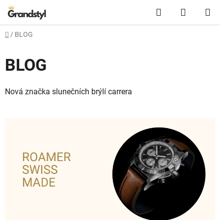
Přejít na obsah
Hledat
NÁKUPN
Domů
/
BLOG
BLOG
Nová značka slunečních brýlí carrera
Výpis článků