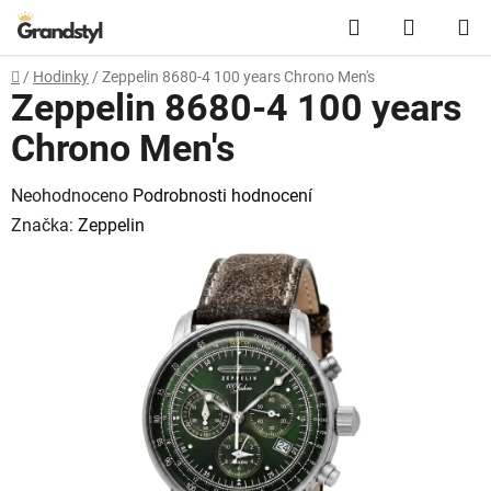
Přejít na obsah
Hledat
NÁKUPN
Domů
/
Hodinky
/
Zeppelin 8680-4 100 years Chrono Men's
Zeppelin 8680-4 100 years
Chrono Men's
Průměrné hodnocení produktu je 0,0 z 5 hvězdiček.
Neohodnoceno
Podrobnosti hodnocení
Značka:
Zeppelin