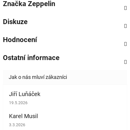
Značka
Zeppelin
Diskuze
Hodnocení
Ostatní informace
Jiří Luňáček
Hodnocení obchodu je 5 z 5 hvězdiček.
19.5.2026
Karel Musil
Hodnocení obchodu je 5 z 5 hvězdiček.
3.3.2026