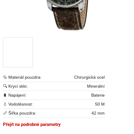
🔩 Materiál pouzdra:
Chirurgická ocel
🔍 Krycí sklo:
Minerální
🔋 Napájení:
Baterie
💧 Vodotěsnost:
50 M
📏 Šířka pouzdra:
42 mm
Přejít na podrobné parametry