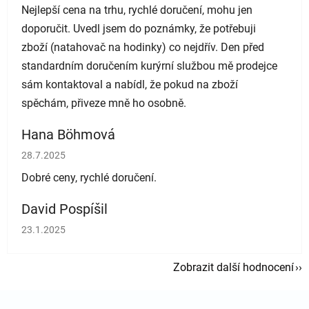
Nejlepší cena na trhu, rychlé doručení, mohu jen
doporučit. Uvedl jsem do poznámky, že potřebuji
zboží (natahovač na hodinky) co nejdřív. Den před
standardním doručením kurýrní službou mě prodejce
sám kontaktoval a nabídl, že pokud na zboží
spěchám, přiveze mně ho osobně.
Hana Böhmová
Hodnocení obchodu je 5 z 5 hvězdiček.
28.7.2025
Dobré ceny, rychlé doručení.
David Pospíšil
Hodnocení obchodu je 5 z 5 hvězdiček.
23.1.2025
Zobrazit další hodnocení
Zápatí