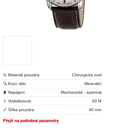
🔩 Materiál pouzdra:
Chirurgická ocel
🔍 Krycí sklo:
Minerální
🔋 Napájení:
Mechanické - automat
💧 Vodotěsnost:
50 M
📏 Šířka pouzdra:
40 mm
Přejít na podrobné parametry