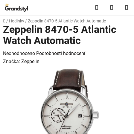
Přejít na obsah
Hledat
NÁKUPN
Domů
/
Hodinky
/
Zeppelin 8470-5 Atlantic Watch Automatic
Zeppelin 8470-5 Atlantic
Watch Automatic
Průměrné hodnocení produktu je 0,0 z 5 hvězdiček.
Neohodnoceno
Podrobnosti hodnocení
Značka:
Zeppelin