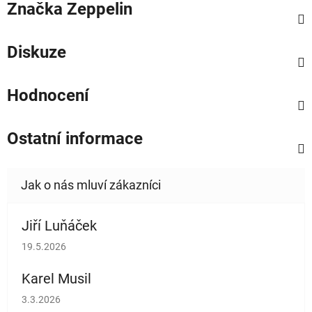
Značka
Zeppelin
Diskuze
Hodnocení
Ostatní informace
Jiří Luňáček
Hodnocení obchodu je 5 z 5 hvězdiček.
19.5.2026
Karel Musil
Hodnocení obchodu je 5 z 5 hvězdiček.
3.3.2026