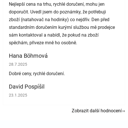
Nejlepší cena na trhu, rychlé doručení, mohu jen
doporučit. Uvedl jsem do poznámky, že potřebuji
zboží (natahovač na hodinky) co nejdřív. Den před
standardním doručením kurýrní službou mě prodejce
sám kontaktoval a nabídl, že pokud na zboží
spěchám, přiveze mně ho osobně.
Hana Böhmová
Hodnocení obchodu je 5 z 5 hvězdiček.
28.7.2025
Dobré ceny, rychlé doručení.
David Pospíšil
Hodnocení obchodu je 5 z 5 hvězdiček.
23.1.2025
Zobrazit další hodnocení
Zápatí