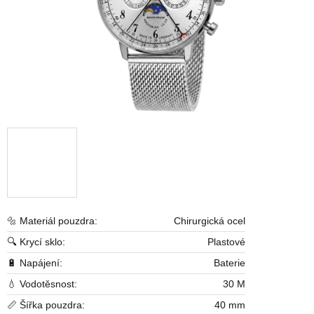
🔩 Materiál pouzdra:
Chirurgická ocel
🔍 Krycí sklo:
Plastové
🔋 Napájení:
Baterie
💧 Vodotěsnost:
30 M
📏 Šířka pouzdra:
40 mm