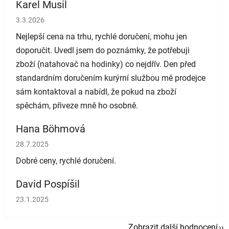
Karel Musil
Hodnocení obchodu je 5 z 5 hvězdiček.
3.3.2026
Nejlepší cena na trhu, rychlé doručení, mohu jen
doporučit. Uvedl jsem do poznámky, že potřebuji
zboží (natahovač na hodinky) co nejdřív. Den před
standardním doručením kurýrní službou mě prodejce
sám kontaktoval a nabídl, že pokud na zboží
spěchám, přiveze mně ho osobně.
Hana Böhmová
Hodnocení obchodu je 5 z 5 hvězdiček.
28.7.2025
Dobré ceny, rychlé doručení.
David Pospíšil
Hodnocení obchodu je 5 z 5 hvězdiček.
23.1.2025
Zobrazit další hodnocení