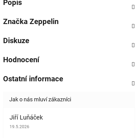
Popis
Značka
Zeppelin
Diskuze
Hodnocení
Ostatní informace
Jiří Luňáček
Hodnocení obchodu je 5 z 5 hvězdiček.
19.5.2026