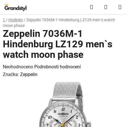
Přejít na obsah
Hledat
NÁKUPN
Domů
/
Hodinky
/
Zeppelin 7036M-1 Hindenburg LZ129 men`s watch
moon phase
Zeppelin 7036M-1
Hindenburg LZ129 men`s
watch moon phase
Průměrné hodnocení produktu je 0,0 z 5 hvězdiček.
Neohodnoceno
Podrobnosti hodnocení
Značka:
Zeppelin