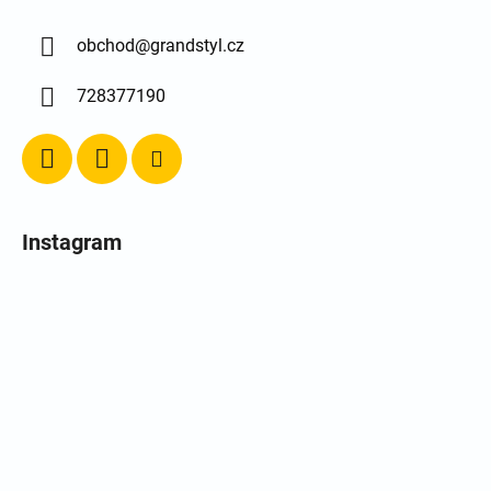
obchod
@
grandstyl.cz
728377190
Instagram