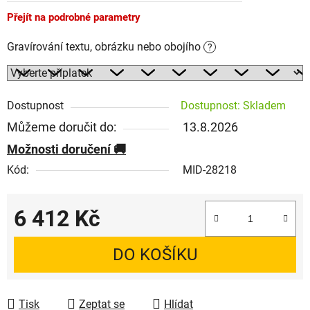
Přejít na podrobné parametry
Gravírování textu, obrázku nebo obojího
?
Dostupnost
Dostupnost: Skladem
Můžeme doručit do:
13.8.2026
Možnosti doručení
Kód:
MID-28218
6 412 Kč
Měrná cena:
DO KOŠÍKU
Tisk
Zeptat se
Hlídat