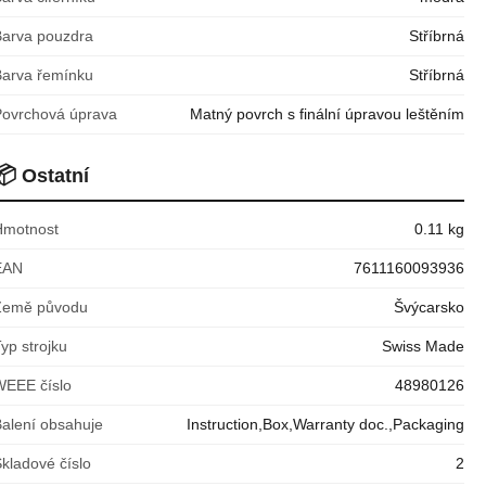
Barva pouzdra
Stříbrná
Barva řemínku
Stříbrná
Povrchová úprava
Matný povrch s finální úpravou leštěním
📦
Ostatní
Hmotnost
0.11 kg
EAN
7611160093936
Země původu
Švýcarsko
yp strojku
Swiss Made
WEEE číslo
48980126
Balení obsahuje
Instruction,Box,Warranty doc.,Packaging
kladové číslo
2