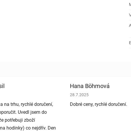
il
Hana Böhmová
bchodu je 5 z 5 hvězdiček.
Hodnocení obchodu je 5 z 5 h
28.7.2025
a na trhu, rychlé doručení,
Dobré ceny, rychlé doručení.
poručit. Uvedl jsem do
e potřebuji zboží
na hodinky) co nejdřív. Den