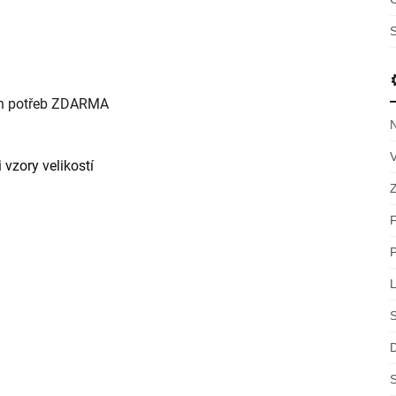
S
ch potřeb ZDARMA
 vzory velikostí
S