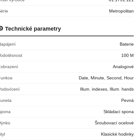
érie
Metropolitan
⚙️
Technické parametry
Napájení
Baterie
Vodotěsnost
100 M
Zobrazení
Analogové
Funkce
Date, Minute, Second, Hour
Podsvícení
Illum. indexes, Illum. hands
Luneta
Pevná
Spona
Skládací spona
Dýnko
Šroubovací ocelové
tyl
Klasické hodinky