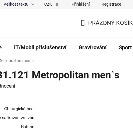
Velikost textu
CZK
Přihlášení
Registrace
ajů
O nás
Magazín
Hodnocení obchodu
Spolup
PRÁZDNÝ KOŠÍK
NÁKUPNÍ KOŠÍK
e
IT/Mobil příslušenství
Gravírování
Sport
etropolitan men`s
1.121 Metropolitan men`s
 0,0 z 5 hvězdiček.
dnocení
Chirurgická ocel
e safírovou vrstvou
Baterie