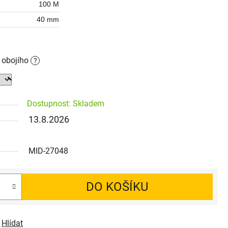
100 M
40 mm
o obojího
?
Dostupnost: Skladem
13.8.2026
MID-27048
DO KOŠÍKU
Hlídat