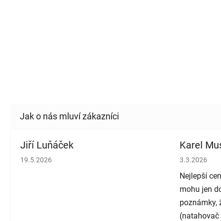
Jiří Luňáček
Karel Mus
Hodnocení obchodu je 5 z 5 hvězdiček.
Hodnocení o
19.5.2026
3.3.2026
Nejlepší cen
mohu jen do
poznámky, ž
(natahovač 