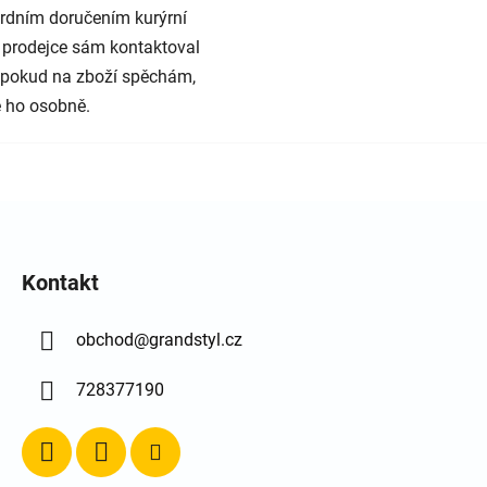
rdním doručením kurýrní
 prodejce sám kontaktoval
e pokud na zboží spěchám,
 ho osobně.
Kontakt
obchod
@
grandstyl.cz
728377190