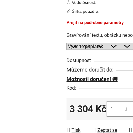
💧 Vodotěsnost:
📏 Šířka pouzdra:
Přejít na podrobné parametry
Gravírování textu, obrázku neb
Dostupnost
Můžeme doručit do:
Možnosti doručení
Kód:
3 304 Kč
Měrná cena:
Tisk
Zeptat se