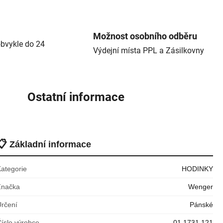
Možnost osobního odběru
bvykle do 24
Výdejní místa PPL a Zásilkovny
Ostatní informace
📋
Základní informace
Kategorie
HODINKY
Značka
Wenger
Určení
Pánské
íslo výrobce
01.1731.121