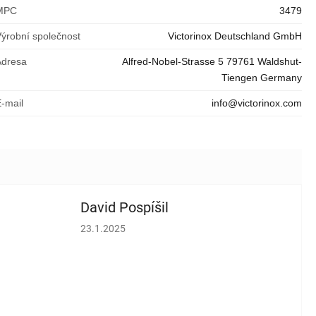
MPC
3479
Výrobní společnost
Victorinox Deutschland GmbH
Adresa
Alfred-Nobel-Strasse 5 79761 Waldshut-
Tiengen Germany
E-mail
info@victorinox.com
David Pospíšil
vězdiček.
Hodnocení obchodu je 5 z 5 hvězdiček.
23.1.2025