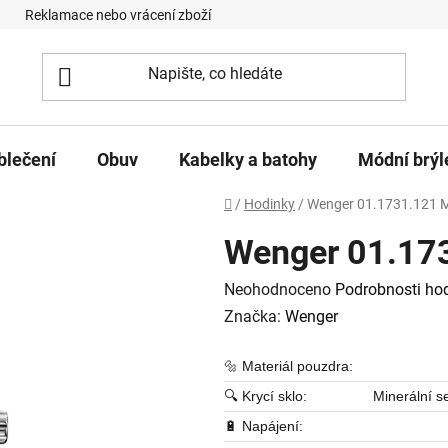
Reklamace nebo vrácení zboží
Podmínky ochrany osobních úd
blečení
Obuv
Kabelky a batohy
Módní brýl
Domů
/
Hodinky
/
Wenger 01.1731.121 M
Wenger 01.173
Průměrné hodnocení produktu je
Neohodnoceno
Podrobnosti ho
Značka:
Wenger
🔩 Materiál pouzdra:
🔍 Krycí sklo:
Minerální s
🔋 Napájení: