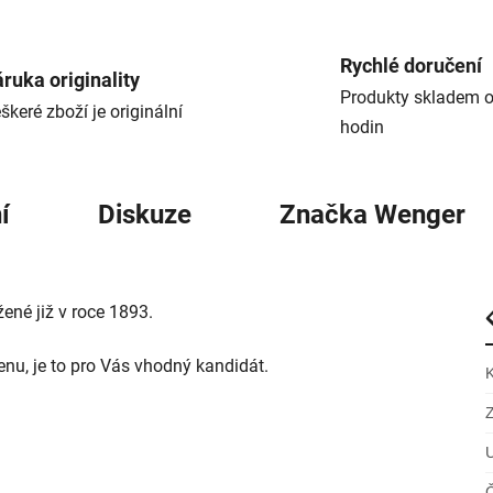
Rychlé doručení
ruka originality
Produkty skladem o
škeré zboží je originální
hodin
í
Diskuze
Značka
Wenger
né již v roce 1893.
enu, je to pro Vás vhodný kandidát.
Č