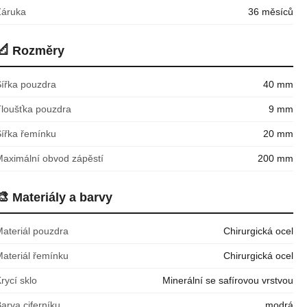
Záruka
36 měsíců
📐
Rozměry
Šířka pouzdra
40 mm
Tloušťka pouzdra
9 mm
Šířka řemínku
20 mm
Maximální obvod zápěstí
200 mm
🎨
Materiály a barvy
Materiál pouzdra
Chirurgická ocel
Materiál řemínku
Chirurgická ocel
rycí sklo
Minerální se safírovou vrstvou
arva ciferníku
modrá