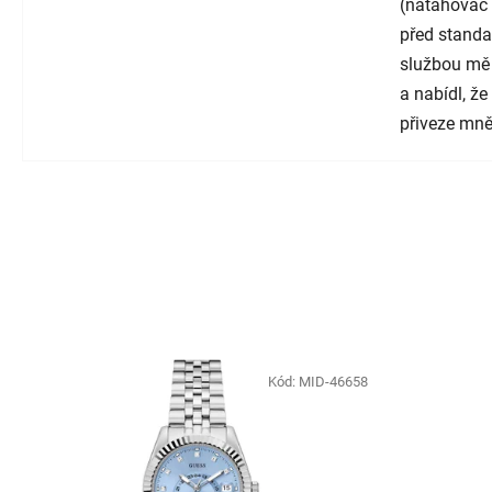
(natahovač 
před standa
službou mě
a nabídl, ž
přiveze mně
Kód:
MID-46658