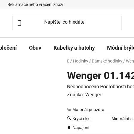
Reklamace nebo vrácení zboží
Podmínky ochrany osobních úd
blečení
Obuv
Kabelky a batohy
Módní brýl
Domů
/
Hodinky
/
Dámské hodinky
/
Weng
Wenger 01.142
Průměrné hodnocení produktu je
Neohodnoceno
Podrobnosti ho
Značka:
Wenger
🔩 Materiál pouzdra:
🔍 Krycí sklo:
Minerální s
🔋 Napájení: