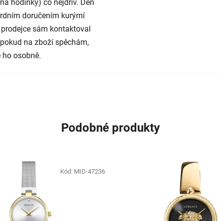
na hodinky) co nejdřív. Den
rdním doručením kurýrní
 prodejce sám kontaktoval
e pokud na zboží spěchám,
 ho osobně.
Podobné produkty
Kód:
MID-47236