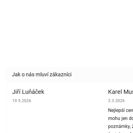
Jiří Luňáček
Karel Mus
Hodnocení obchodu je 5 z 5 hvězdiček.
Hodnocení o
19.5.2026
3.3.2026
Nejlepší cen
mohu jen do
poznámky, ž