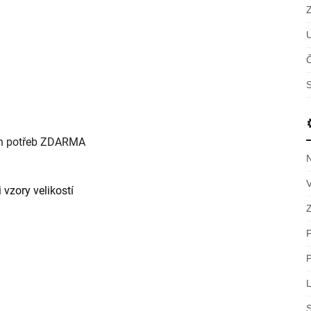
Č
S
ch potřeb ZDARMA
 vzory velikostí