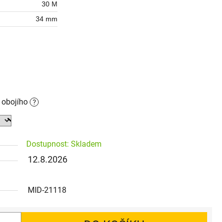
30 M
34 mm
o obojího
?
Dostupnost: Skladem
12.8.2026
MID-21118