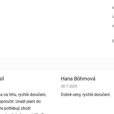
il
Hana Böhmová
bchodu je 5 z 5 hvězdiček.
Hodnocení obchodu je 5 z 5 h
28.7.2025
a na trhu, rychlé doručení,
Dobré ceny, rychlé doručení.
poručit. Uvedl jsem do
e potřebuji zboží