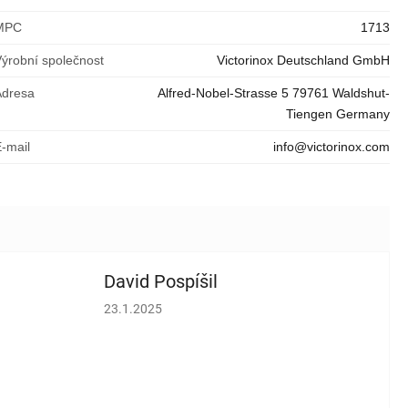
MPC
1713
Výrobní společnost
Victorinox Deutschland GmbH
Adresa
Alfred-Nobel-Strasse 5 79761 Waldshut-
Tiengen Germany
E-mail
info@victorinox.com
David Pospíšil
vězdiček.
Hodnocení obchodu je 5 z 5 hvězdiček.
23.1.2025