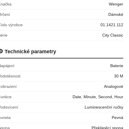
Značka
Wenger
Určení
Dámské
íslo výrobce
01.1421.112
érie
City Classic
⚙️
Technické parametry
Napájení
Baterie
Vodotěsnost
30 M
Zobrazení
Analogové
Funkce
Date, Minute, Second, Hour
Podsvícení
Luminescenční ručky
Luneta
Pevná
Spona
Překlápěcí spona