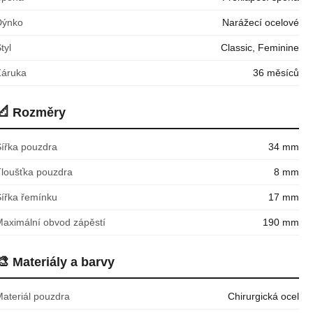
Dýnko
Narážecí ocelové
tyl
Classic, Feminine
Záruka
36 měsíců
📐
Rozměry
Šířka pouzdra
34 mm
Tloušťka pouzdra
8 mm
Šířka řemínku
17 mm
Maximální obvod zápěstí
190 mm
🎨
Materiály a barvy
Materiál pouzdra
Chirurgická ocel