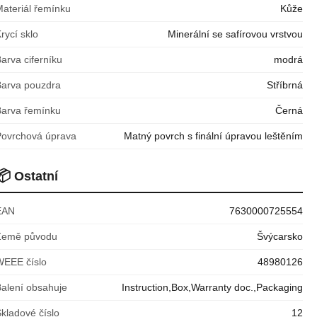
Materiál řemínku
Kůže
rycí sklo
Minerální se safírovou vrstvou
arva ciferníku
modrá
Barva pouzdra
Stříbrná
Barva řemínku
Černá
Povrchová úprava
Matný povrch s finální úpravou leštěním
📦
Ostatní
EAN
7630000725554
Země původu
Švýcarsko
WEEE číslo
48980126
Balení obsahuje
Instruction,Box,Warranty doc.,Packaging
kladové číslo
12