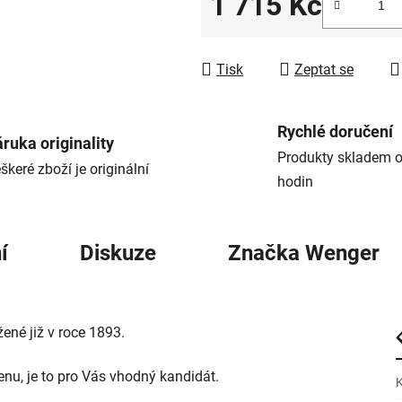
1 715 Kč
Měrná cena:
Tisk
Zeptat se
Rychlé doručení
ruka originality
Produkty skladem o
škeré zboží je originální
hodin
í
Diskuze
Značka
Wenger
né již v roce 1893.
enu, je to pro Vás vhodný kandidát.