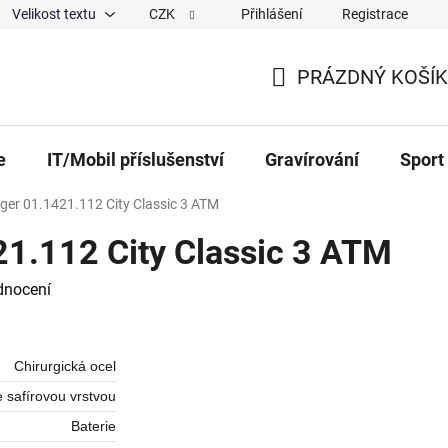
Velikost textu
CZK
Přihlášení
Registrace
ajů
O nás
Magazín
Hodnocení obchodu
Spolup
PRÁZDNÝ KOŠÍK
NÁKUPNÍ KOŠÍK
e
IT/Mobil příslušenství
Gravírování
Sport
er 01.1421.112 City Classic 3 ATM
1.112 City Classic 3 ATM
 0,0 z 5 hvězdiček.
dnocení
Chirurgická ocel
e safírovou vrstvou
Baterie