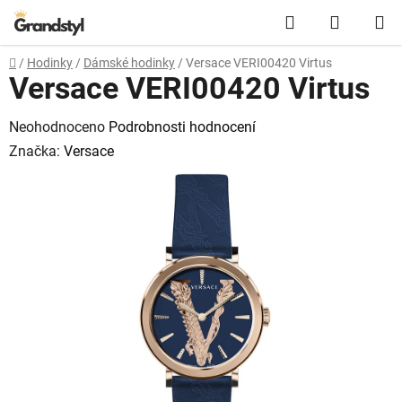
Přejít na obsah
Hledat
NÁKUPN
Domů
/
Hodinky
/
Dámské hodinky
/
Versace VERI00420 Virtus
Versace VERI00420 Virtus
Průměrné hodnocení produktu je 0,0 z 5 hvězdiček.
Neohodnoceno
Podrobnosti hodnocení
Značka:
Versace