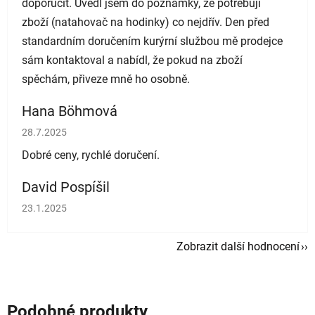
doporučit. Uvedl jsem do poznámky, že potřebuji
zboží (natahovač na hodinky) co nejdřív. Den před
standardním doručením kurýrní službou mě prodejce
sám kontaktoval a nabídl, že pokud na zboží
spěchám, přiveze mně ho osobně.
Hana Böhmová
Hodnocení obchodu je 5 z 5 hvězdiček.
28.7.2025
Dobré ceny, rychlé doručení.
David Pospíšil
Hodnocení obchodu je 5 z 5 hvězdiček.
23.1.2025
Zobrazit další hodnocení
Podobné produkty