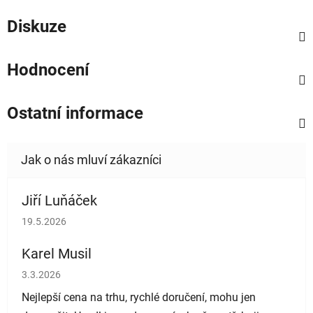
Diskuze
Hodnocení
Ostatní informace
Jiří Luňáček
Hodnocení obchodu je 5 z 5 hvězdiček.
19.5.2026
Karel Musil
Hodnocení obchodu je 5 z 5 hvězdiček.
3.3.2026
Nejlepší cena na trhu, rychlé doručení, mohu jen