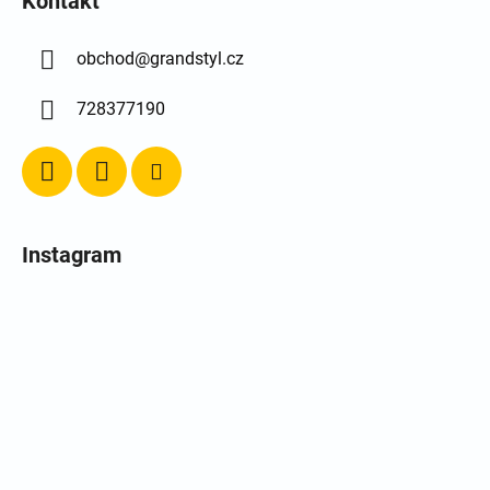
Kontakt
obchod
@
grandstyl.cz
728377190
Instagram