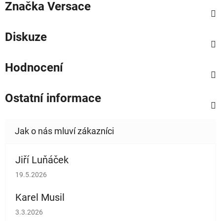
Značka
Versace
Diskuze
Hodnocení
Ostatní informace
Jiří Luňáček
Hodnocení obchodu je 5 z 5 hvězdiček.
19.5.2026
Karel Musil
Hodnocení obchodu je 5 z 5 hvězdiček.
3.3.2026