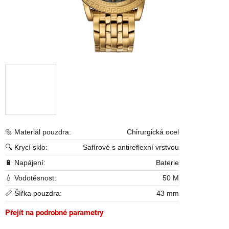
🔩 Materiál pouzdra:
Chirurgická ocel
🔍 Krycí sklo:
Safírové s antireflexní vrstvou
🔋 Napájení:
Baterie
💧 Vodotěsnost:
50 M
📏 Šířka pouzdra:
43 mm
Přejít na podrobné parametry