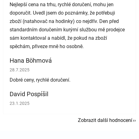
Nejlepší cena na trhu, rychlé doručení, mohu jen
doporučit. Uvedl jsem do poznámky, že potřebuji
zboží (natahovač na hodinky) co nejdřív. Den před
standardním doručením kurýrní službou mě prodejce
sám kontaktoval a nabídl, že pokud na zboží
spěchám, přiveze mně ho osobně.
Hana Böhmová
Hodnocení obchodu je 5 z 5 hvězdiček.
28.7.2025
Dobré ceny, rychlé doručení.
David Pospíšil
Hodnocení obchodu je 5 z 5 hvězdiček.
23.1.2025
Zobrazit další hodnocení
Zápatí