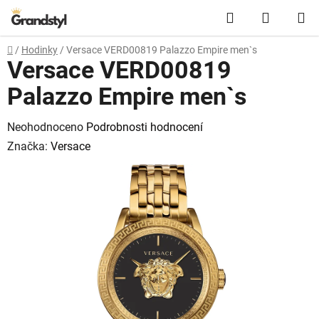
Přejít na obsah
Hledat
NÁKUPN
Domů
/
Hodinky
/
Versace VERD00819 Palazzo Empire men`s
Versace VERD00819
Palazzo Empire men`s
Průměrné hodnocení produktu je 0,0 z 5 hvězdiček.
Neohodnoceno
Podrobnosti hodnocení
Značka:
Versace