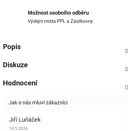
Možnost osobního odběru
Výdejní místa PPL a Zásilkovny
Popis
Diskuze
Hodnocení
Jiří Luňáček
Hodnocení obchodu je 5 z 5 hvězdiček.
19.5.2026