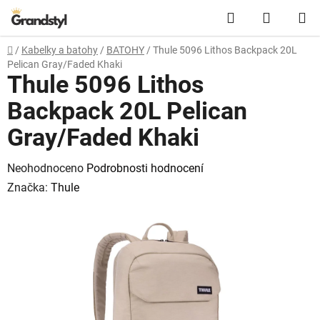
Přejít na obsah
Hledat
NÁKUPN
Domů
/
Kabelky a batohy
/
BATOHY
/
Thule 5096 Lithos Backpack 20L
Pelican Gray/Faded Khaki
Thule 5096 Lithos
Backpack 20L Pelican
Gray/Faded Khaki
Průměrné hodnocení produktu je 0,0 z 5 hvězdiček.
Neohodnoceno
Podrobnosti hodnocení
Značka:
Thule