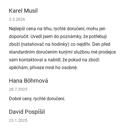
Karel Musil
Hodnocení obchodu je 5 z 5 hvězdiček.
3.3.2026
Nejlepší cena na trhu, rychlé doručení, mohu jen
doporučit. Uvedl jsem do poznámky, že potřebuji
zboží (natahovač na hodinky) co nejdřív. Den před
standardním doručením kurýrní službou mě prodejce
sám kontaktoval a nabídl, že pokud na zboží
spěchám, přiveze mně ho osobně.
Hana Böhmová
Hodnocení obchodu je 5 z 5 hvězdiček.
28.7.2025
Dobré ceny, rychlé doručení.
David Pospíšil
Hodnocení obchodu je 5 z 5 hvězdiček.
23.1.2025