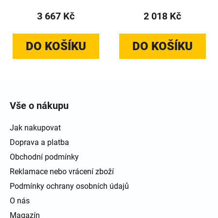
3 667 Kč
2 018 Kč
DO KOŠÍKU
DO KOŠÍKU
Zápatí
Vše o nákupu
Jak nakupovat
Doprava a platba
Obchodní podmínky
Reklamace nebo vrácení zboží
Podmínky ochrany osobních údajů
O nás
Magazín