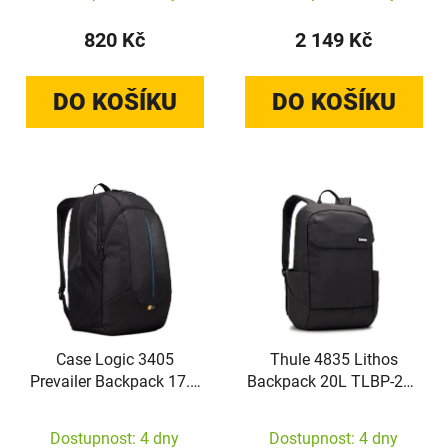
820 Kč
2 149 Kč
DO KOŠÍKU
DO KOŠÍKU
Case Logic 3405
Thule 4835 Lithos
Prevailer Backpack 17.3
Backpack 20L TLBP-216
PREV-217
Black
BLACK/MIDNIGHT
Dostupnost: 4 dny
Dostupnost: 4 dny