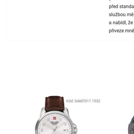
před standa
službou mě
a nabídl, ž
přiveze mně
Kód:
SAM7011.1532