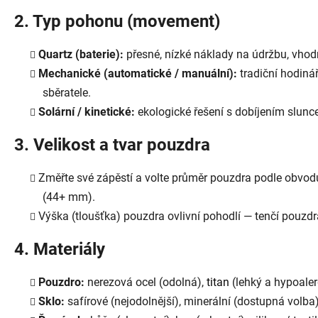
2. Typ pohonu (movement)
Quartz (baterie):
přesné, nízké náklady na údržbu, vhod
Mechanické (automatické / manuální):
tradiční hodinář
sběratele.
Solární / kinetické:
ekologické řešení s dobíjením slu
3. Velikost a tvar pouzdra
Změřte své zápěstí a volte průměr pouzdra podle obvod
(44+ mm).
Výška (tloušťka) pouzdra ovlivní pohodlí — tenčí pouzdr
4. Materiály
Pouzdro:
nerezová ocel (odolná),
titan
(lehký a hypoaler
Sklo:
safírové (nejodolnější), minerální (dostupná volba),