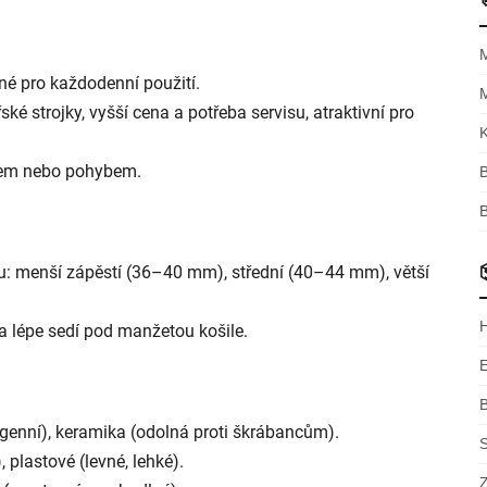
né pro každodenní použití.
ské strojky, vyšší cena a potřeba servisu, atraktivní pro
K
ncem nebo pohybem.
B
u: menší zápěstí (36–40 mm), střední (40–44 mm), větší
a lépe sedí pod manžetou košile.
genní), keramika (odolná proti škrábancům).
S
 plastové (levné, lehké).