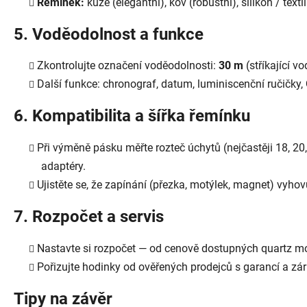
Řemínek:
kůže (elegantní), kov (robustní), silikon / text
5. Voděodolnost a funkce
Zkontrolujte označení voděodolnosti:
30 m
(stříkající v
Další funkce: chronograf, datum, luminiscenční ručičky,
6. Kompatibilita a šířka řemínku
Při výměně pásku měřte rozteč úchytů (nejčastěji 18, 20
adaptéry.
Ujistěte se, že zapínání (přezka, motýlek, magnet) vyho
7. Rozpočet a servis
Nastavte si rozpočet — od cenově dostupných quartz m
Pořizujte hodinky od ověřených prodejců s garancí a zá
Tipy na závěr