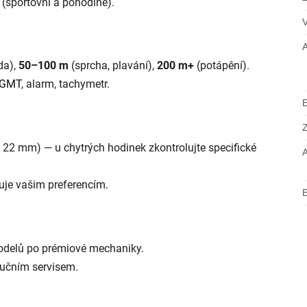
il (sportovní a pohodlné).
oda),
50–100 m
(sprcha, plavání),
200 m+
(potápění).
GMT
, alarm, tachymetr.
, 22 mm) — u chytrých hodinek zkontrolujte specifické
vuje vašim preferencím.
odelů po prémiové mechaniky.
ručním servisem.