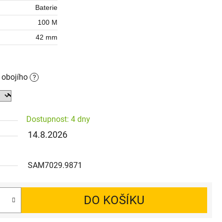
Baterie
100 M
42 mm
o obojího
?
Dostupnost: 4 dny
14.8.2026
SAM7029.9871
DO KOŠÍKU