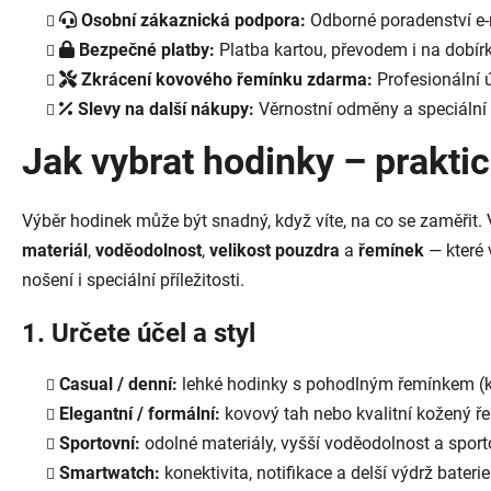
Osobní zákaznická podpora:
Odborné poradenství e-
Bezpečné platby:
Platba kartou, převodem i na dobí
Zkrácení kovového řemínku zdarma:
Profesionální 
Slevy na další nákupy:
Věrnostní odměny a speciální 
Jak vybrat hodinky – prakti
Výběr hodinek může být snadný, když víte, na co se zaměřit.
materiál
,
voděodolnost
,
velikost pouzdra
a
řemínek
— které 
nošení i speciální příležitosti.
1. Určete účel a styl
Casual / denní:
lehké hodinky s pohodlným řemínkem (kůž
Elegantní / formální:
kovový tah nebo kvalitní kožený ře
Sportovní:
odolné materiály, vyšší voděodolnost a sport
Smartwatch:
konektivita, notifikace a delší výdrž baterie