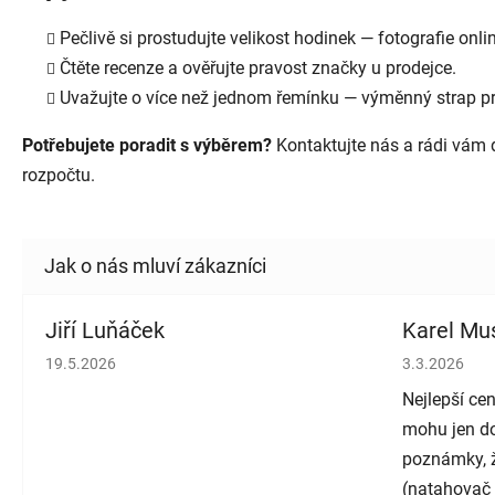
Pečlivě si prostudujte velikost hodinek — fotografie on
Čtěte recenze a ověřujte pravost značky u prodejce.
Uvažujte o více než jednom řemínku — výměnný strap pro
Potřebujete poradit s výběrem?
Kontaktujte nás a rádi vám 
rozpočtu.
Jiří Luňáček
Karel Mus
Hodnocení obchodu je 5 z 5 hvězdiček.
Hodnocení o
19.5.2026
3.3.2026
Nejlepší cen
mohu jen do
poznámky, ž
(natahovač 