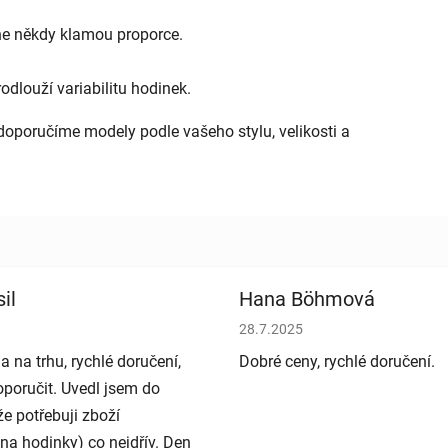
line někdy klamou proporce.
dlouží variabilitu hodinek.
doporučíme modely podle vašeho stylu, velikosti a
il
Hana Böhmová
bchodu je 5 z 5 hvězdiček.
Hodnocení obchodu je 5 z 5 h
28.7.2025
a na trhu, rychlé doručení,
Dobré ceny, rychlé doručení.
poručit. Uvedl jsem do
e potřebuji zboží
na hodinky) co nejdřív. Den