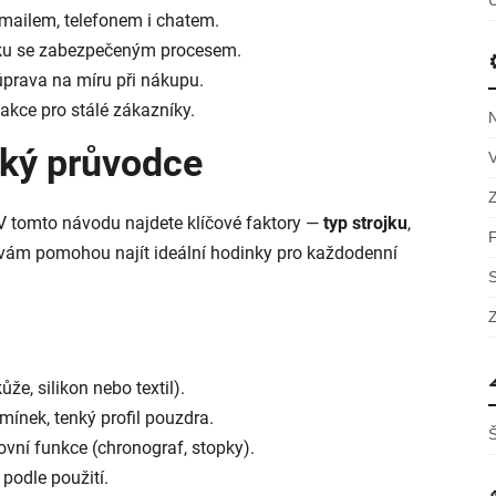
mailem, telefonem i chatem.
rku se zabezpečeným procesem.
úprava na míru při nákupu.
akce pro stálé zákazníky.
cký průvodce
 V tomto návodu najdete klíčové faktory —
typ strojku
,
vám pomohou najít ideální hodinky pro každodenní
e, silikon nebo textil).
mínek, tenký profil pouzdra.
ovní funkce (chronograf, stopky).
 podle použití.