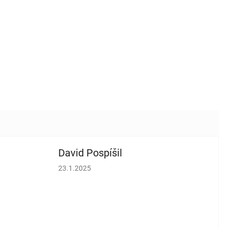
David Pospíšil
vězdiček.
Hodnocení obchodu je 5 z 5 hvězdiček.
23.1.2025