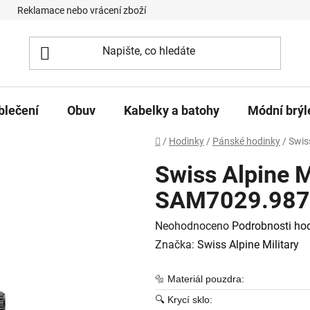
Reklamace nebo vrácení zboží
Podmínky ochrany osobních úd
blečení
Obuv
Kabelky a batohy
Módní brýl
Domů
/
Hodinky
/
Pánské hodinky
/
Swis
Swiss Alpine M
SAM7029.987
Průměrné hodnocení produktu je
Neohodnoceno
Podrobnosti ho
Značka:
Swiss Alpine Military
🔩 Materiál pouzdra:
🔍 Krycí sklo: