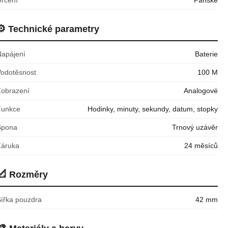
⚙️
Technické parametry
Napájení
Baterie
Vodotěsnost
100 M
Zobrazení
Analogové
Funkce
Hodinky, minuty, sekundy, datum, stopky
Spona
Trnový uzávěr
Záruka
24 měsíců
📐
Rozměry
Šířka pouzdra
42 mm
🎨