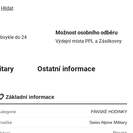
Hlídat
Možnost osobního odběru
bvykle do 24
Výdejní místa PPL a Zásilkovny
itary
Ostatní informace
📋
Základní informace
Kategorie
PÁNSKÉ HODINKY
Značka
Swiss Alpine Military
Určení
Pánské