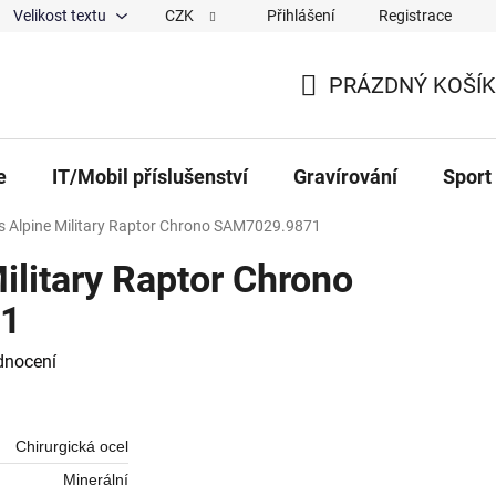
Velikost textu
CZK
Přihlášení
Registrace
ajů
O nás
Magazín
Hodnocení obchodu
Spolup
PRÁZDNÝ KOŠÍK
NÁKUPNÍ KOŠÍK
e
IT/Mobil příslušenství
Gravírování
Sport
s Alpine Military Raptor Chrono SAM7029.9871
ilitary Raptor Chrono
1
 0,0 z 5 hvězdiček.
dnocení
Chirurgická ocel
Minerální