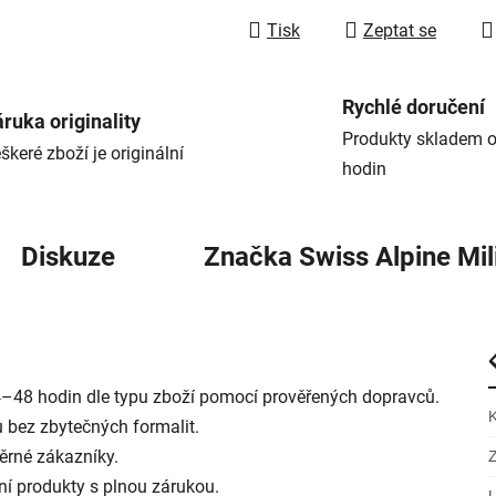
Tisk
Zeptat se
Rychlé doručení
ruka originality
Produkty skladem o
škeré zboží je originální
hodin
Diskuze
Značka
Swiss Alpine Mil
–48 hodin dle typu zboží pomocí prověřených dopravců.
 bez zbytečných formalit.
ěrné zákazníky.
í produkty s plnou zárukou.