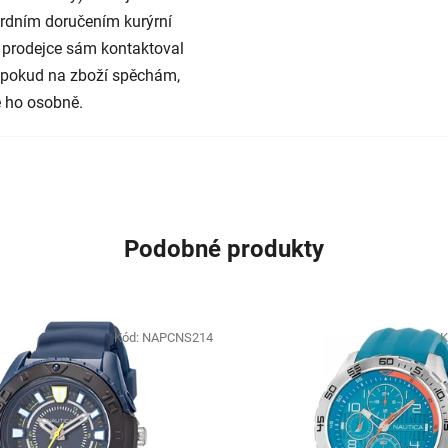
rdním doručením kurýrní
 prodejce sám kontaktoval
e pokud na zboží spěchám,
 ho osobně.
Podobné produkty
Kód:
NAPCNS214
K