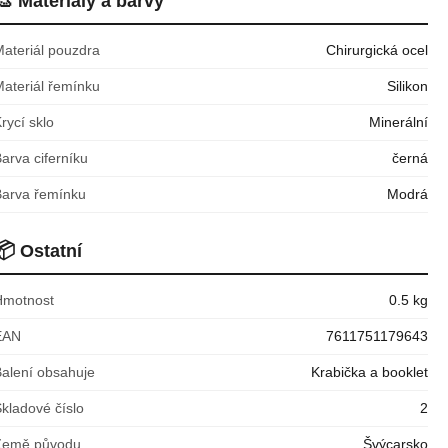
Materiály a barvy
Materiál pouzdra
Chirurgická ocel
Materiál řemínku
Silikon
rycí sklo
Minerální
arva ciferníku
černá
Barva řemínku
Modrá
📦
Ostatní
Hmotnost
0.5 kg
EAN
7611751179643
Balení obsahuje
Krabička a booklet
kladové číslo
2
Země původu
Švýcarsko