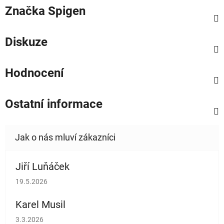
Značka
Spigen
Diskuze
Hodnocení
Ostatní informace
Jiří Luňáček
Hodnocení obchodu je 5 z 5 hvězdiček.
19.5.2026
Karel Musil
Hodnocení obchodu je 5 z 5 hvězdiček.
3.3.2026