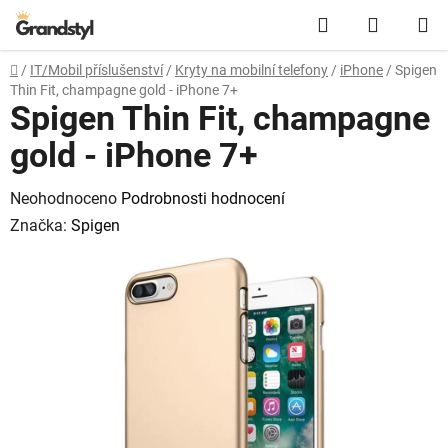
Přejít na obsah
Hledat
NÁKUPN
Domů
/
IT/Mobil příslušenství
/
Kryty na mobilní telefony
/
iPhone
/
Spigen
Thin Fit, champagne gold - iPhone 7+
Spigen Thin Fit, champagne
gold - iPhone 7+
Průměrné hodnocení produktu je 0,0 z 5 hvězdiček.
Neohodnoceno
Podrobnosti hodnocení
Značka:
Spigen