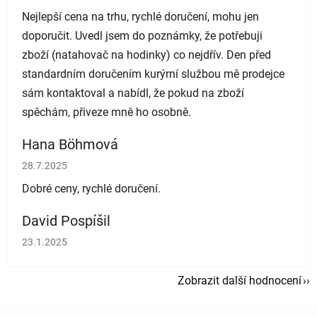
Nejlepší cena na trhu, rychlé doručení, mohu jen
doporučit. Uvedl jsem do poznámky, že potřebuji
zboží (natahovač na hodinky) co nejdřív. Den před
standardním doručením kurýrní službou mě prodejce
sám kontaktoval a nabídl, že pokud na zboží
spěchám, přiveze mně ho osobně.
Hana Böhmová
Hodnocení obchodu je 5 z 5 hvězdiček.
28.7.2025
Dobré ceny, rychlé doručení.
David Pospíšil
Hodnocení obchodu je 5 z 5 hvězdiček.
23.1.2025
Zobrazit další hodnocení
Zápatí