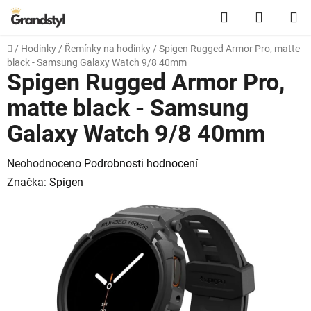
Přejít na obsah
Hledat
NÁKUPN
Domů
/
Hodinky
/
Řemínky na hodinky
/
Spigen Rugged Armor Pro, matte
black - Samsung Galaxy Watch 9/8 40mm
Spigen Rugged Armor Pro,
matte black - Samsung
Galaxy Watch 9/8 40mm
Průměrné hodnocení produktu je 0,0 z 5 hvězdiček.
Neohodnoceno
Podrobnosti hodnocení
Značka:
Spigen