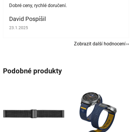
Dobré ceny, rychlé doručení.
David Pospíšil
Hodnocení obchodu je 5 z 5 hvězdiček.
23.1.2025
Zobrazit další hodnocení
Podobné produkty