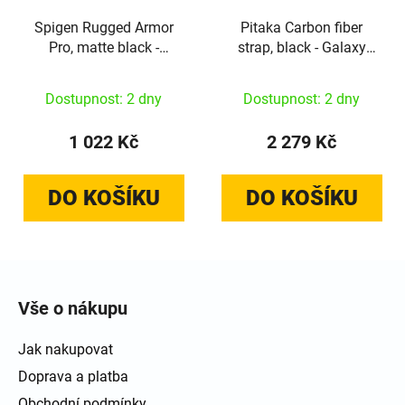
Spigen Rugged Armor
Pitaka Carbon fiber
Pro, matte black -
strap, black - Galaxy
Samsung Galaxy Watch
Watch, Galaxy Watch
8 Classic (46mm)
Ultra
Dostupnost: 2 dny
Dostupnost: 2 dny
1 022 Kč
2 279 Kč
DO KOŠÍKU
DO KOŠÍKU
Zápatí
Vše o nákupu
Jak nakupovat
Doprava a platba
Obchodní podmínky