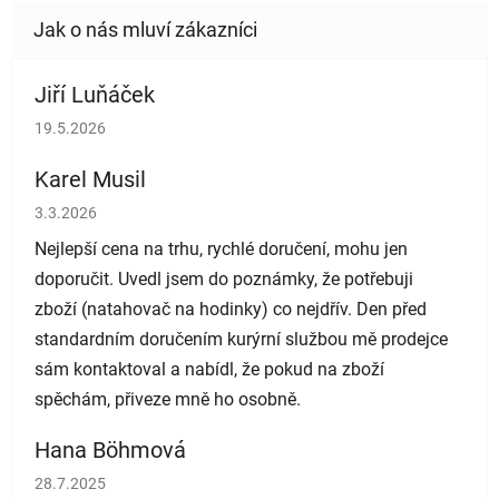
Jiří Luňáček
Hodnocení obchodu je 5 z 5 hvězdiček.
19.5.2026
Karel Musil
Hodnocení obchodu je 5 z 5 hvězdiček.
3.3.2026
Nejlepší cena na trhu, rychlé doručení, mohu jen
doporučit. Uvedl jsem do poznámky, že potřebuji
zboží (natahovač na hodinky) co nejdřív. Den před
standardním doručením kurýrní službou mě prodejce
sám kontaktoval a nabídl, že pokud na zboží
spěchám, přiveze mně ho osobně.
Hana Böhmová
Hodnocení obchodu je 5 z 5 hvězdiček.
28.7.2025