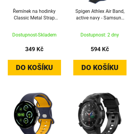
Řemínek na hodinky
Spigen Athlex Air Band,
Classic Metal Strap
active navy - Samsung
Black AOB027 20mm
Galaxy Watch 9/8
46mm/44mm/40mm
Dostupnost-Skladem
Dostupnost: 2 dny
349 Kč
594 Kč
DO KOŠÍKU
DO KOŠÍKU