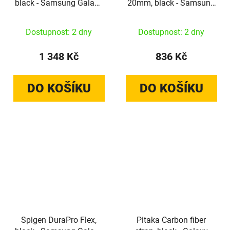
black - Samsung Galaxy
20mm, black - Samsung
Watch 9/8
Galaxy Watch 4/Watch
46mm/44mm/40mm
Classic 4/Watch 3
Dostupnost: 2 dny
Dostupnost: 2 dny
41mm/Watch Active 1/2
1 348 Kč
836 Kč
DO KOŠÍKU
DO KOŠÍKU
Spigen DuraPro Flex,
Pitaka Carbon fiber