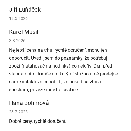
Jiří Luňáček
Hodnocení obchodu je 5 z 5 hvězdiček.
19.5.2026
Karel Musil
Hodnocení obchodu je 5 z 5 hvězdiček.
3.3.2026
Nejlepší cena na trhu, rychlé doručení, mohu jen
doporučit. Uvedl jsem do poznámky, že potřebuji
zboží (natahovač na hodinky) co nejdřív. Den před
standardním doručením kurýrní službou mě prodejce
sám kontaktoval a nabídl, že pokud na zboží
spěchám, přiveze mně ho osobně.
Hana Böhmová
Hodnocení obchodu je 5 z 5 hvězdiček.
28.7.2025
Dobré ceny, rychlé doručení.