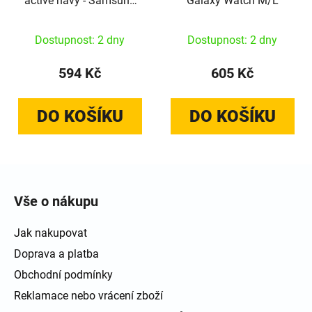
active navy - Samsung
Galaxy Watch M/L
Galaxy Watch 9/8
46mm/44mm/40mm
Dostupnost: 2 dny
Dostupnost: 2 dny
594 Kč
605 Kč
DO KOŠÍKU
DO KOŠÍKU
Zápatí
Vše o nákupu
Jak nakupovat
Doprava a platba
Obchodní podmínky
Reklamace nebo vrácení zboží