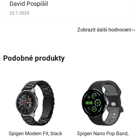
David Pospíšil
Hodnocení obchodu je 5 z 5 hvězdiček.
23.1.2025
Zobrazit další hodnocení
Podobné produkty
Spigen Modern Fit, black
Spigen Nano Pop Band,