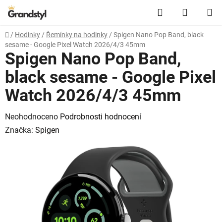
Přejít na obsah
Hledat
NÁKUPN
Domů
/
Hodinky
/
Řemínky na hodinky
/
Spigen Nano Pop Band, black
sesame - Google Pixel Watch 2026/4/3 45mm
Spigen Nano Pop Band,
black sesame - Google Pixel
Watch 2026/4/3 45mm
Průměrné hodnocení produktu je 0,0 z 5 hvězdiček.
Neohodnoceno
Podrobnosti hodnocení
Značka:
Spigen