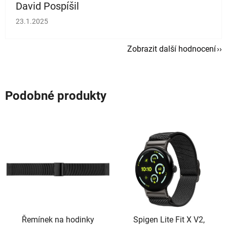
David Pospíšil
Hodnocení obchodu je 5 z 5 hvězdiček.
23.1.2025
Zobrazit další hodnocení
Podobné produkty
Řemínek na hodinky
Spigen Lite Fit X V2,