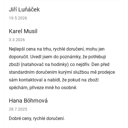
Jiří Luňáček
Hodnocení obchodu je 5 z 5 hvězdiček.
19.5.2026
Karel Musil
Hodnocení obchodu je 5 z 5 hvězdiček.
3.3.2026
Nejlepší cena na trhu, rychlé doručení, mohu jen
doporučit. Uvedl jsem do poznámky, že potřebuji
zboží (natahovač na hodinky) co nejdřív. Den před
standardním doručením kurýrní službou mě prodejce
sám kontaktoval a nabídl, že pokud na zboží
spěchám, přiveze mně ho osobně.
Hana Böhmová
Hodnocení obchodu je 5 z 5 hvězdiček.
28.7.2025
Dobré ceny, rychlé doručení.