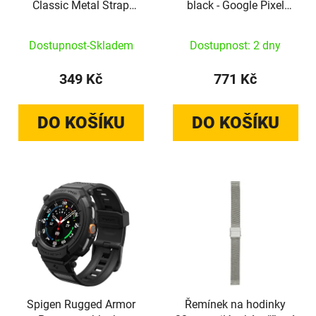
Classic Metal Strap
black - Google Pixel
Black AOB003 22mm
Watch 2026/4/3/2/1
41mm
Dostupnost-Skladem
Dostupnost: 2 dny
349 Kč
771 Kč
DO KOŠÍKU
DO KOŠÍKU
Spigen Rugged Armor
Řemínek na hodinky