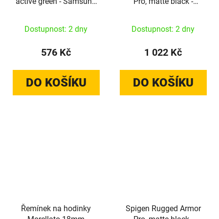
active green - Samsung
Pro, matte black -
Galaxy Watch 9/8
Samsung Galaxy Watch
46mm/44mm/40mm
9/8 44mm
Dostupnost: 2 dny
Dostupnost: 2 dny
576 Kč
1 022 Kč
DO KOŠÍKU
DO KOŠÍKU
Řemínek na hodinky
Spigen Rugged Armor