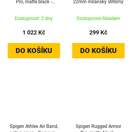
Pro, matte black -
22mm milánský stříbrný
Samsung Galaxy Watch
8 Classic (46mm)
Dostupnost: 2 dny
Dostupnost-Skladem
1 022 Kč
299 Kč
DO KOŠÍKU
DO KOŠÍKU
Spigen Athlex Air Band,
Spigen Rugged Armor