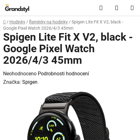
Přejít na obsah
Hledat
NÁKUPN
Domů
/
Hodinky
/
Řemínky na hodinky
/
Spigen Lite Fit X V2, black -
Google Pixel Watch 2026/4/3 45mm
Spigen Lite Fit X V2, black -
Google Pixel Watch
2026/4/3 45mm
Průměrné hodnocení produktu je 0,0 z 5 hvězdiček.
Neohodnoceno
Podrobnosti hodnocení
Značka:
Spigen