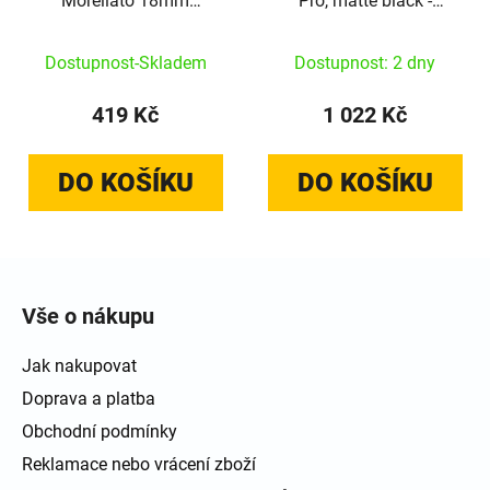
Morellato 18mm
Pro, matte black -
milánský
Samsung Galaxy Watch
9/8 40mm
Dostupnost-Skladem
Dostupnost: 2 dny
419 Kč
1 022 Kč
DO KOŠÍKU
DO KOŠÍKU
Zápatí
Vše o nákupu
Jak nakupovat
Doprava a platba
Obchodní podmínky
Reklamace nebo vrácení zboží