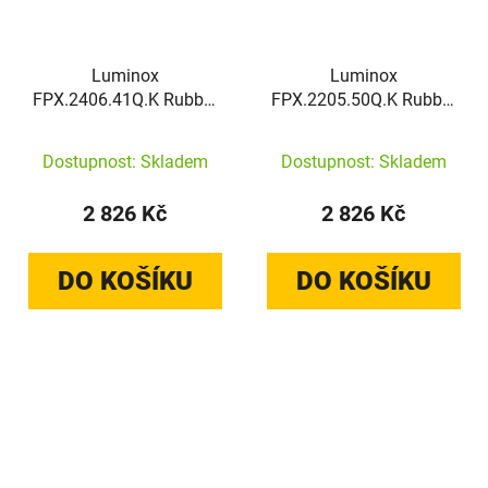
Luminox
Luminox
FPX.2406.41Q.K Rubber
FPX.2205.50Q.K Rubber
Strap [24 mm] Dark Blue
Strap [22 mm] Yellow
Dostupnost: Skladem
Dostupnost: Skladem
2 826 Kč
2 826 Kč
DO KOŠÍKU
DO KOŠÍKU