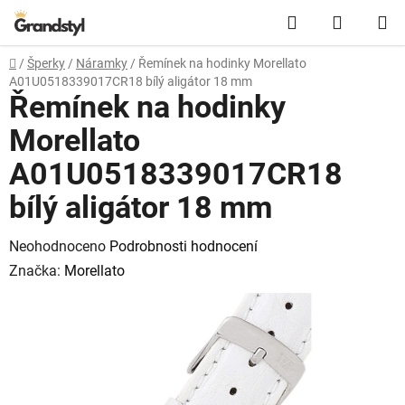
Přejít na obsah
Hledat
NÁKUPN
Domů
/
Šperky
/
Náramky
/
Řemínek na hodinky Morellato
A01U0518339017CR18 bílý aligátor 18 mm
Řemínek na hodinky
Morellato
A01U0518339017CR18
bílý aligátor 18 mm
Průměrné hodnocení produktu je 0,0 z 5 hvězdiček.
Neohodnoceno
Podrobnosti hodnocení
Značka:
Morellato