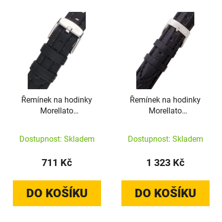
Řemínek na hodinky
Řemínek na hodinky
Morellato
Morellato
A01X3823A58019CR14
A01U0856041019CR16
černý 14mm
černá ještěrka 16mm
Dostupnost: Skladem
Dostupnost: Skladem
711 Kč
1 323 Kč
DO KOŠÍKU
DO KOŠÍKU