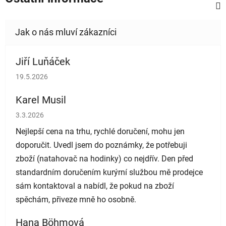
Jiří Luňáček
Hodnocení obchodu je 5 z 5 hvězdiček.
19.5.2026
Karel Musil
Hodnocení obchodu je 5 z 5 hvězdiček.
3.3.2026
Nejlepší cena na trhu, rychlé doručení, mohu jen
doporučit. Uvedl jsem do poznámky, že potřebuji
zboží (natahovač na hodinky) co nejdřív. Den před
standardním doručením kurýrní službou mě prodejce
sám kontaktoval a nabídl, že pokud na zboží
spěchám, přiveze mně ho osobně.
Hana Böhmová