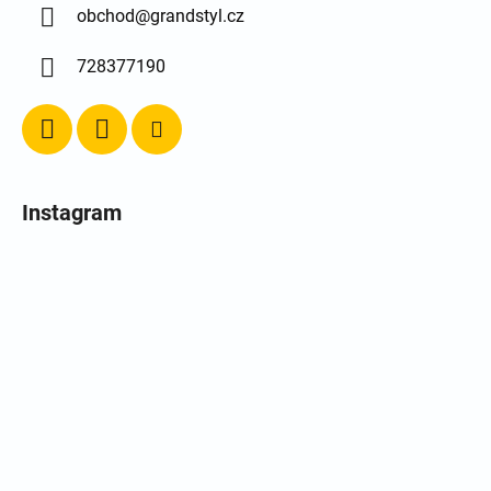
obchod
@
grandstyl.cz
728377190
Instagram