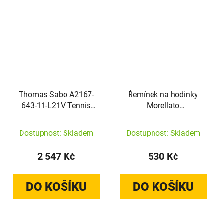
Thomas Sabo A2167-
Řemínek na hodinky
643-11-L21V Tennis
Morellato
Bracelet with Black
A01X2269480041CR14
Stones Silver
zlato-hnědý 14mm
Dostupnost: Skladem
Dostupnost: Skladem
2 547 Kč
530 Kč
DO KOŠÍKU
DO KOŠÍKU