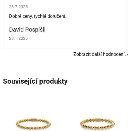
Hodnocení obchodu je 5 z 5 hvězdiček.
28.7.2025
Dobré ceny, rychlé doručení.
David Pospíšil
Hodnocení obchodu je 5 z 5 hvězdiček.
23.1.2025
Zobrazit další hodnocení
Související produkty