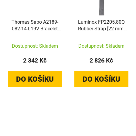
Thomas Sabo A2189-
Luminox FP2205.80Q
082-14-L19V Bracelet
Rubber Strap [22 mm]
with pearls Natural
Gray
Beauty Silver
Dostupnost: Skladem
Dostupnost: Skladem
2 342 Kč
2 826 Kč
DO KOŠÍKU
DO KOŠÍKU